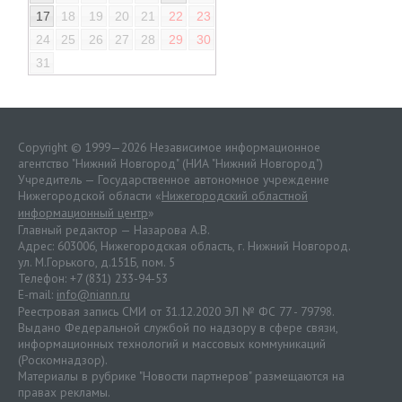
17
18
19
20
21
22
23
24
25
26
27
28
29
30
31
Copyright © 1999—2026 Независимое информационное
агентство "Нижний Новгород" (НИА "Нижний Новгород")
Учредитель — Государственное автономное учреждение
Нижегородской области «
Нижегородский областной
информационный центр
»
Главный редактор — Назарова А.В.
Адрес: 603006, Нижегородская область, г. Нижний Новгород.
ул. М.Горького, д.151Б, пом. 5
Телефон: +7 (831) 233-94-53
E-mail:
info@niann.ru
Реестровая запись СМИ от 31.12.2020 ЭЛ № ФС 77 - 79798.
Выдано Федеральной службой по надзору в сфере связи,
информационных технологий и массовых коммуникаций
(Роскомнадзор).
Материалы в рубрике "Новости партнеров" размещаются на
правах рекламы.