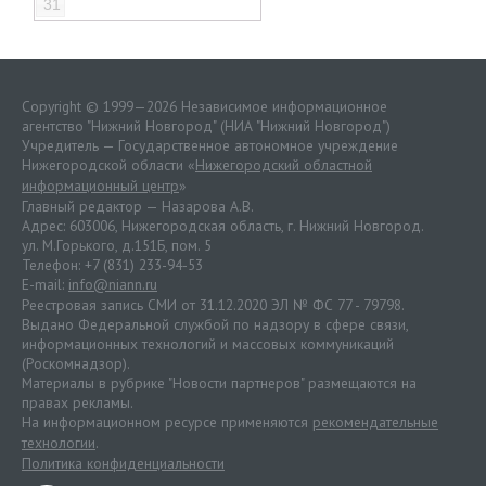
31
Copyright © 1999—2026 Независимое информационное
агентство "Нижний Новгород" (НИА "Нижний Новгород")
Учредитель — Государственное автономное учреждение
Нижегородской области «
Нижегородский областной
информационный центр
»
Главный редактор — Назарова А.В.
Адрес: 603006, Нижегородская область, г. Нижний Новгород.
ул. М.Горького, д.151Б, пом. 5
Телефон: +7 (831) 233-94-53
E-mail:
info@niann.ru
Реестровая запись СМИ от 31.12.2020 ЭЛ № ФС 77 - 79798.
Выдано Федеральной службой по надзору в сфере связи,
информационных технологий и массовых коммуникаций
(Роскомнадзор).
Материалы в рубрике "Новости партнеров" размещаются на
правах рекламы.
На информационном ресурсе применяются
рекомендательные
технологии
.
Политика конфиденциальности