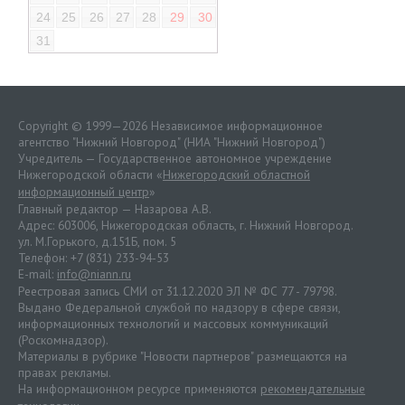
24
25
26
27
28
29
30
31
Copyright © 1999—2026 Независимое информационное
агентство "Нижний Новгород" (НИА "Нижний Новгород")
Учредитель — Государственное автономное учреждение
Нижегородской области «
Нижегородский областной
информационный центр
»
Главный редактор — Назарова А.В.
Адрес: 603006, Нижегородская область, г. Нижний Новгород.
ул. М.Горького, д.151Б, пом. 5
Телефон: +7 (831) 233-94-53
E-mail:
info@niann.ru
Реестровая запись СМИ от 31.12.2020 ЭЛ № ФС 77 - 79798.
Выдано Федеральной службой по надзору в сфере связи,
информационных технологий и массовых коммуникаций
(Роскомнадзор).
Материалы в рубрике "Новости партнеров" размещаются на
правах рекламы.
На информационном ресурсе применяются
рекомендательные