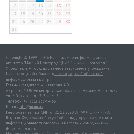
10
11
12
13
14
15
16
17
18
19
20
21
22
23
24
25
26
27
28
29
30
31
Copyright © 1999—2026 Независимое информационное
агентство "Нижний Новгород" (НИА "Нижний Новгород")
Учредитель — Государственное автономное учреждение
Нижегородской области «
Нижегородский областной
информационный центр
»
Главный редактор — Назарова А.В.
Адрес: 603006, Нижегородская область, г. Нижний Новгород.
ул. М.Горького, д.151Б, пом. 5
Телефон: +7 (831) 233-94-53
E-mail:
info@niann.ru
Реестровая запись СМИ от 31.12.2020 ЭЛ № ФС 77 - 79798.
Выдано Федеральной службой по надзору в сфере связи,
информационных технологий и массовых коммуникаций
(Роскомнадзор).
Материалы в рубрике "Новости партнеров" размещаются на