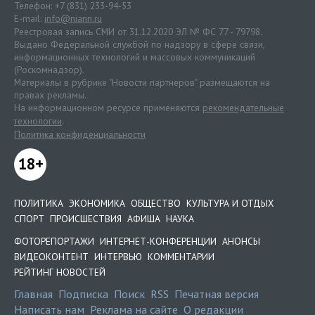
Телефон: +7 (831) 233-94-53
E-mail:
info@niann.ru
Реестровая запись СМИ от 31.12.2020 ЭЛ № ФС 77 - 79798.
Выдано Федеральной службой по надзору в сфере связи,
информационных технологий и массовых коммуникаций
(Роскомнадзор).
Материалы в рубрике "Новости партнеров" размещаются на
правах рекламы.
На информационном ресурсе применяются
рекомендательные
технологии
.
Политика конфиденциальности
18+
ПОЛИТИКА
ЭКОНОМИКА
ОБЩЕСТВО
КУЛЬТУРА И ОТДЫХ
СПОРТ
ПРОИСШЕСТВИЯ
АФИША
НАУКА
ФОТОРЕПОРТАЖИ
ИНТЕРНЕТ-КОНФЕРЕНЦИИ
АНОНСЫ
ВИДЕОКОНТЕНТ
ИНТЕРВЬЮ
КОММЕНТАРИИ
РЕЙТИНГ НОВОСТЕЙ
Главная
Подписка
Поиск
RSS
Печатная версия
Написать нам
Реклама на сайте
О редакции