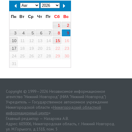
Пн
Вт
Ср
Чт
Пт
Сб
Вс
1
2
3
4
5
6
7
8
9
10
11
12
13
14
15
16
17
18
19
20
21
22
23
24
25
26
27
28
29
30
31
Copyright © 1999—2026 Независимое информационное
агентство "Нижний Новгород" (НИА "Нижний Новгород")
Учредитель — Государственное автономное учреждение
Нижегородской области «
Нижегородский областной
информационный центр
»
Главный редактор — Назарова А.В.
Адрес: 603006, Нижегородская область, г. Нижний Новгород.
ул. М.Горького, д.151Б, пом. 5