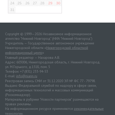
24
25
26
27
28
29
30
31
Copyright © 1999—2026 Независимое информационное
агентство "Нижний Новгород" (НИА "Нижний Новгород")
Учредитель — Государственное автономное учреждение
Нижегородской области «
Нижегородский областной
информационный центр
»
Главный редактор — Назарова А.В.
Адрес: 603006, Нижегородская область, г. Нижний Новгород.
ул. М.Горького, д.151Б, пом. 5
Телефон: +7 (831) 233-94-53
E-mail:
info@niann.ru
Реестровая запись СМИ от 31.12.2020 ЭЛ № ФС 77 - 79798.
Выдано Федеральной службой по надзору в сфере связи,
информационных технологий и массовых коммуникаций
(Роскомнадзор).
Материалы в рубрике "Новости партнеров" размещаются на
правах рекламы.
На информационном ресурсе применяются
рекомендательные
технологии
.