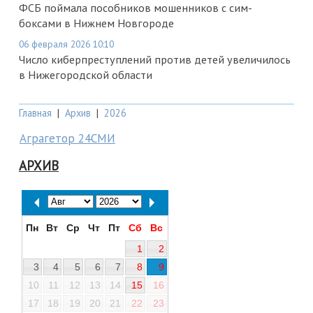
ФСБ поймала пособников мошенников с сим-
боксами в Нижнем Новгороде
06 февраля 2026 10:10
Число киберпреступлений против детей увеличилось
в Нижегородской области
Главная
|
Архив
|
2026
Аграгетор 24СМИ
АРХИВ
Пн
Вт
Ср
Чт
Пт
Сб
Вс
1
2
3
4
5
6
7
8
9
10
11
12
13
14
15
16
17
18
19
20
21
22
23