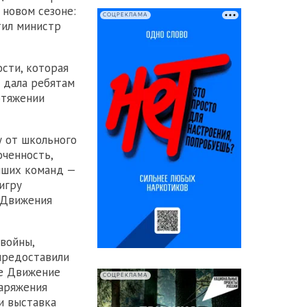
 новом сезоне:
СОЦРЕКЛАМА
тил министр
сти, которая
а дала ребятам
отяжении
у от школьного
оченность,
учших команд —
игру
 Движения
войны,
предоставили
ое Движение
СОЦРЕКЛАМА
наряжения
и выставка