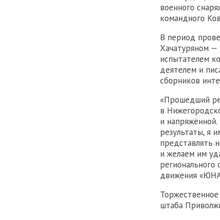
военного снаря
командного Ков
В период прове
Хачатуряном — 
испытателем к
деятелем и пис
сборников инте
«Прошедший рег
в Нижегородско
и напряжённой.
результаты, я и
представлять н
и желаем им уда
регионального 
движения «ЮНА
Торжественное 
штаба Приволжс