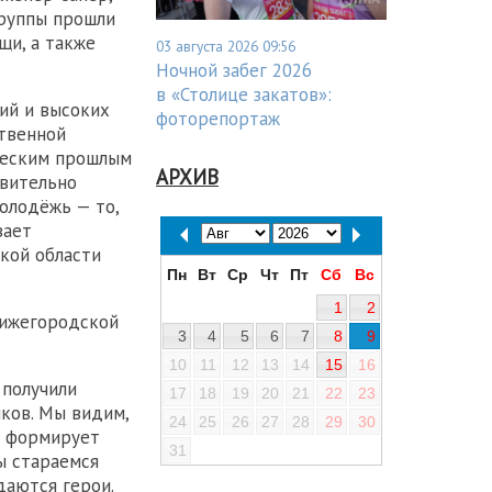
группы прошли
щи, а также
03 августа 2026 09:56
Ночной забег 2026
в «Столице закатов»:
ий и высоких
фоторепортаж
твенной
ческим прошлым
АРХИВ
твительно
олодёжь — то,
вает
кой области
Пн
Вт
Ср
Чт
Пт
Сб
Вс
1
2
Нижегородской
3
4
5
6
7
8
9
10
11
12
13
14
15
16
 получили
17
18
19
20
21
22
23
ков. Мы видим,
24
25
26
27
28
29
30
н формирует
31
ы стараемся
даются герои.