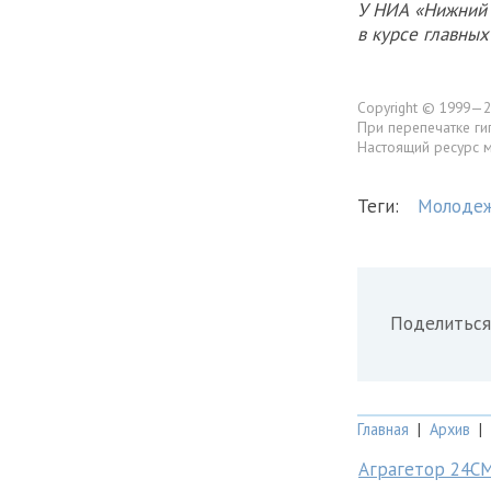
У НИА «Нижний 
в курсе главны
Copyright © 1999—2
При перепечатке ги
Настоящий ресурс 
Теги:
Молоде
Поделиться
Главная
|
Архив
|
Аграгетор 24С