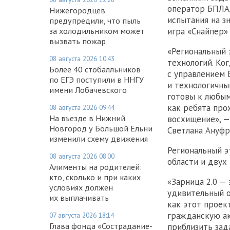
оператор БПЛА,
Нижегородцев
испытания на з
предупредили, что пыль
за холодильником может
игра «Снайпер»
вызвать пожар
«Региональный 
08 августа 2026 10:43
технологий. Ко
Более 40 стобалльников
с управлением
по ЕГЭ поступили в ННГУ
и технологичны
имени Лобачевского
готовы к любым
как ребята про
08 августа 2026 09:44
На въезде в Нижний
восхищение», —
Новгород у Большой Ельни
Светлана Ануфр
изменили схему движения
Региональный э
08 августа 2026 08:00
области и двух
Алименты на родителей:
кто, сколько и при каких
«Зарница 2.0 —
условиях должен
удивительный о
их выплачивать
как этот проек
гражданскую ак
07 августа 2026 18:14
Глава фонда «Сострадание-
приблизить зад