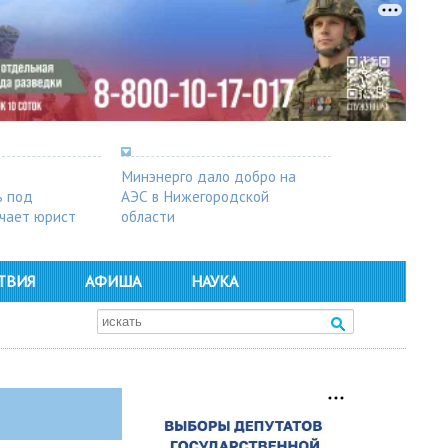
Минэнерго дало добро на
ь под
АЭС в Нижегородской
чает юрист
области
ТВИЯ
АФИША
НАУКА