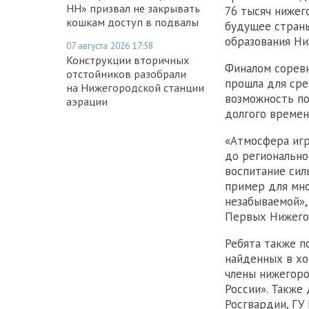
НН» призвал не закрывать
76 тысяч нижег
кошкам доступ в подвалы
будущее страны
образования Ни
07 августа 2026 17:58
Конструкции вторичных
Финалом соревн
отстойников разобрали
прошла для сре
на Нижегородской станции
возможность по
аэрации
долгого времен
«Атмосфера игр
до регионально
воспитание сил
пример для мно
незабываемой»,
Первых Нижегор
Ребята также п
найденных в хо
члены нижегоро
России». Также
Росгвардии, ГУ