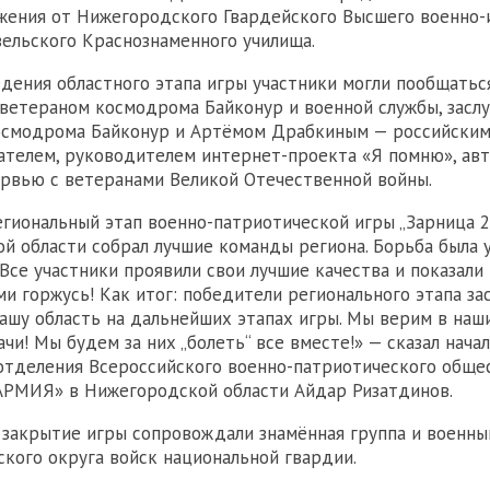
жения от Нижегородского Гвардейского Высшего военно
ельского Краснознаменного училища.
дения областного этапа игры участники могли пообщатьс
ветераном космодрома Байконур и военной службы, засл
осмодрома Байконур и Артёмом Драбкиным — российски
ателем, руководителем интернет-проекта «Я помню», ав
рвью с ветеранами Великой Отечественной войны.
иональный этап военно-патриотической игры „Зарница 2.
й области собрал лучшие команды региона. Борьба была 
 Все участники проявили свои лучшие качества и показали
ми горжусь! Как итог: победители регионального этапа за
ашу область на дальнейших этапах игры. Мы верим в наш
чи! Мы будем за них „болеть“ все вместе!» — сказал нача
отделения Всероссийского военно-патриотического обще
РМИЯ» в Нижегородской области Айдар Ризатдинов.
закрытие игры сопровождали знамённая группа и военны
кого округа войск национальной гвардии.