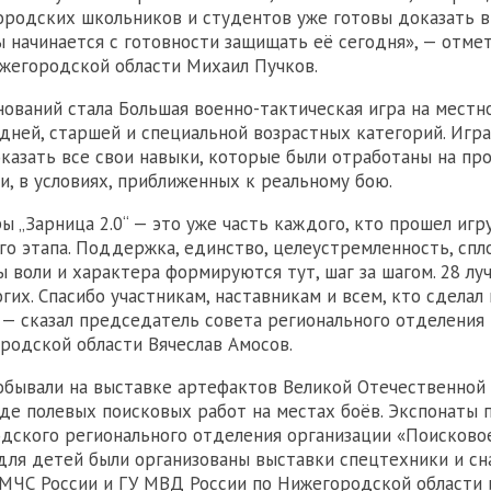
ородских школьников и студентов уже готовы доказать в
 начинается с готовности защищать её сегодня», — отме
жегородской области Михаил Пучков.
ований стала Большая военно-тактическая игра на местно
дней, старшей и специальной возрастных категорий. Игр
казать все свои навыки, которые были отработаны на пр
и, в условиях, приближенных к реальному бою.
ы „Зарница 2.0“ — это уже часть каждого, кто прошел игр
го этапа. Поддержка, единство, целеустремленность, спл
ы воли и характера формируются тут, шаг за шагом. 28 л
гих. Спасибо участникам, наставникам и всем, кто сделал 
 — сказал председатель совета регионального отделения
одской области Вячеслав Амосов.
обывали на выставке артефактов Великой Отечественной 
де полевых поисковых работ на местах боёв. Экспонаты 
дского регионального отделения организации «Поисков
 для детей были организованы выставки спецтехники и с
 МЧС России и ГУ МВД России по Нижегородской области 