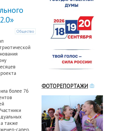
льного
2.0»
Общество
ап
триотической
внования
ону
месяцев
проекта
ФОТОРЕПОРТАЖИ
ила более 76
ентов
ей
Участники
идуальных
 а также
нженер-сапер,