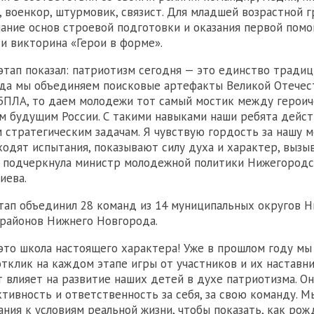
 военкор, штурмовик, связист. Для младшей возрастной 
нание основ строевой подготовки и оказания первой помо
 и викторина «Герои в форме».
этап показал: патриотизм сегодня — это единство традиц
гда мы объединяем поисковые артефакты Великой Отечес
 БПЛА, то даем молодежи тот самый мостик между герои
м будущим России. С такими навыками наши ребята дейс
 стратегическим задачам. Я чувствую гордость за нашу м
ходят испытания, показывают силу духа и характер, вызы
 подчеркнула министр молодежной политики Нижегородс
иева.
тап объединил 28 команд из 14 муниципальных округов 
 районов Нижнего Новгорода.
 это школа настоящего характера! Уже в прошлом году мы
тклик на каждом этапе игры от участников и их наставни
т влияет на развитие наших детей в духе патриотизма. О
тивность и ответственность за себя, за свою команду. М
ания к условиям реальной жизни, чтобы показать, как рож