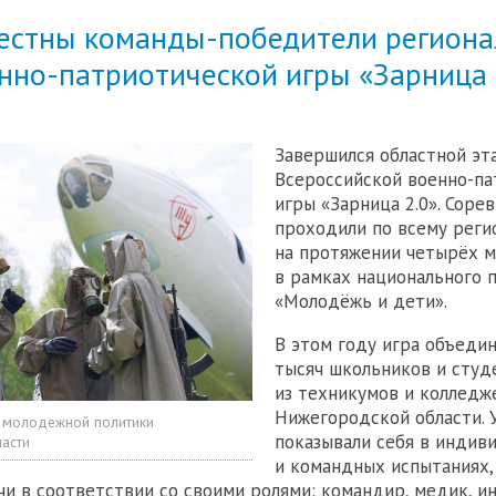
вестны команды-победители региона
нно-патриотической игры «Зарница 
Завершился областной эт
Всероссийской военно-па
игры «Зарница 2.0». Соре
проходили по всему реги
на протяжении четырёх 
в рамках национального 
«Молодёжь и дети».
В этом году игра объедин
тысяч школьников и студ
из техникумов и колледж
Нижегородской области. 
 молодежной политики
показывали себя в индив
асти
и командных испытаниях,
чи в соответствии со своими ролями: командир, медик, и