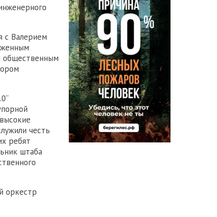
-инженерного
я с Валерием
уженным
м общественным
тором
0“
упорной
 высокие
служили честь
их ребят
льник штаба
ственного
й оркестр