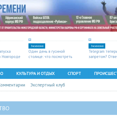
Эксклюзив
Эксклюзив
апуска
Один день в гусиной
Telegram тепер
м Новгороде
столице: что посмотреть
запретом? Отве
в Арзамасе
ВО
КУЛЬТУРА И ОТДЫХ
СПОРТ
ПРОИСШЕС
Комментарии
Экспертный клуб
ТВО