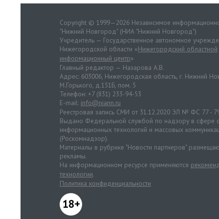
Copyright © 1999—2026 Независимое информационно
"Нижний Новгород" (НИА "Нижний Новгород")
Учредитель — Государственное автономное учрежд
Нижегородской области «
Нижегородский областной
информационный центр
»
Главный редактор — Назарова А.В.
Адрес: 603006, Нижегородская область, г. Нижний Нов
М.Горького, д.151Б, пом. 5
Телефон: +7 (831) 233-94-53
E-mail:
info@niann.ru
Реестровая запись СМИ от 31.12.2020 ЭЛ № ФС 77 - 7
Выдано Федеральной службой по надзору в сфере с
информационных технологий и массовых коммуника
(Роскомнадзор).
Материалы в рубрике "Новости партнеров" размещаю
рекламы.
На информационном ресурсе применяются
рекоменд
технологии
.
Политика конфиденциальности
18+