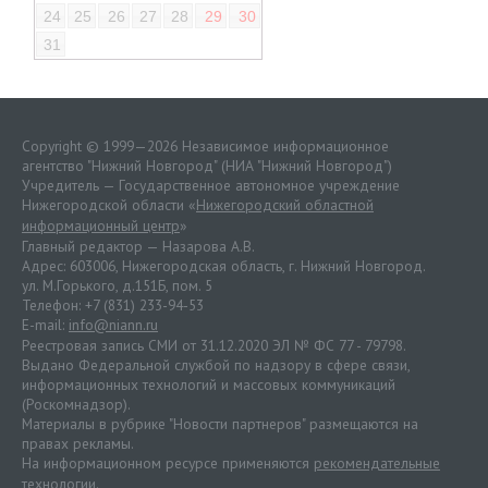
24
25
26
27
28
29
30
31
Copyright © 1999—2026 Независимое информационное
агентство "Нижний Новгород" (НИА "Нижний Новгород")
Учредитель — Государственное автономное учреждение
Нижегородской области «
Нижегородский областной
информационный центр
»
Главный редактор — Назарова А.В.
Адрес: 603006, Нижегородская область, г. Нижний Новгород.
ул. М.Горького, д.151Б, пом. 5
Телефон: +7 (831) 233-94-53
E-mail:
info@niann.ru
Реестровая запись СМИ от 31.12.2020 ЭЛ № ФС 77 - 79798.
Выдано Федеральной службой по надзору в сфере связи,
информационных технологий и массовых коммуникаций
(Роскомнадзор).
Материалы в рубрике "Новости партнеров" размещаются на
правах рекламы.
На информационном ресурсе применяются
рекомендательные
технологии
.