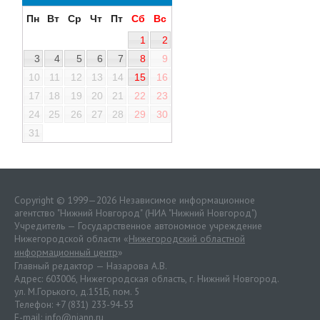
Пн
Вт
Ср
Чт
Пт
Сб
Вс
1
2
3
4
5
6
7
8
9
10
11
12
13
14
15
16
17
18
19
20
21
22
23
24
25
26
27
28
29
30
31
Copyright © 1999—2026 Независимое информационное
агентство "Нижний Новгород" (НИА "Нижний Новгород")
Учредитель — Государственное автономное учреждение
Нижегородской области «
Нижегородский областной
информационный центр
»
Главный редактор — Назарова А.В.
Адрес: 603006, Нижегородская область, г. Нижний Новгород.
ул. М.Горького, д.151Б, пом. 5
Телефон: +7 (831) 233-94-53
E-mail:
info@niann.ru