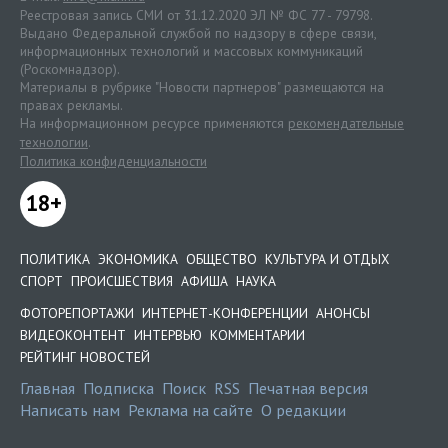
Реестровая запись СМИ от 31.12.2020 ЭЛ № ФС 77 - 79798.
Выдано Федеральной службой по надзору в сфере связи,
информационных технологий и массовых коммуникаций
(Роскомнадзор).
Материалы в рубрике "Новости партнеров" размещаются на
правах рекламы.
На информационном ресурсе применяются
рекомендательные
технологии
.
Политика конфиденциальности
18+
ПОЛИТИКА
ЭКОНОМИКА
ОБЩЕСТВО
КУЛЬТУРА И ОТДЫХ
СПОРТ
ПРОИСШЕСТВИЯ
АФИША
НАУКА
ФОТОРЕПОРТАЖИ
ИНТЕРНЕТ-КОНФЕРЕНЦИИ
АНОНСЫ
ВИДЕОКОНТЕНТ
ИНТЕРВЬЮ
КОММЕНТАРИИ
РЕЙТИНГ НОВОСТЕЙ
Главная
Подписка
Поиск
RSS
Печатная версия
Написать нам
Реклама на сайте
О редакции