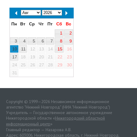
Пн
Вт
Ср
Чт
Пт
Сб
Вс
1
2
3
4
5
6
7
8
9
10
11
12
13
14
15
16
17
18
19
20
21
22
23
24
25
26
27
28
29
30
31
Copyright © 1999—2026 Независимое информационное
агентство "Нижний Новгород" (НИА "Нижний Новгород")
Учредитель — Государственное автономное учреждение
Нижегородской области «
Нижегородский областной
информационный центр
»
Главный редактор — Назарова А.В.
Адрес: 603006, Нижегородская область, г. Нижний Новгород.