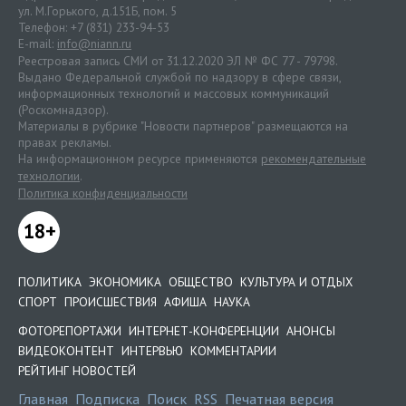
ул. М.Горького, д.151Б, пом. 5
Телефон: +7 (831) 233-94-53
E-mail:
info@niann.ru
Реестровая запись СМИ от 31.12.2020 ЭЛ № ФС 77 - 79798.
Выдано Федеральной службой по надзору в сфере связи,
информационных технологий и массовых коммуникаций
(Роскомнадзор).
Материалы в рубрике "Новости партнеров" размещаются на
правах рекламы.
На информационном ресурсе применяются
рекомендательные
технологии
.
Политика конфиденциальности
18+
ПОЛИТИКА
ЭКОНОМИКА
ОБЩЕСТВО
КУЛЬТУРА И ОТДЫХ
СПОРТ
ПРОИСШЕСТВИЯ
АФИША
НАУКА
ФОТОРЕПОРТАЖИ
ИНТЕРНЕТ-КОНФЕРЕНЦИИ
АНОНСЫ
ВИДЕОКОНТЕНТ
ИНТЕРВЬЮ
КОММЕНТАРИИ
РЕЙТИНГ НОВОСТЕЙ
Главная
Подписка
Поиск
RSS
Печатная версия