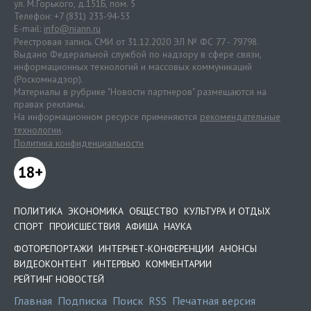
ул. М.Горького, д.151Б, пом. 5
Телефон: +7 (831) 233-94-53
E-mail:
info@niann.ru
Реестровая запись СМИ от 31.12.2020 ЭЛ № ФС 77 - 79798.
Выдано Федеральной службой по надзору в сфере связи,
информационных технологий и массовых коммуникаций
(Роскомнадзор).
Материалы в рубрике "Новости партнеров" размещаются на
правах рекламы.
На информационном ресурсе применяются
рекомендательные
технологии
.
Политика конфиденциальности
18+
ПОЛИТИКА
ЭКОНОМИКА
ОБЩЕСТВО
КУЛЬТУРА И ОТДЫХ
СПОРТ
ПРОИСШЕСТВИЯ
АФИША
НАУКА
ФОТОРЕПОРТАЖИ
ИНТЕРНЕТ-КОНФЕРЕНЦИИ
АНОНСЫ
ВИДЕОКОНТЕНТ
ИНТЕРВЬЮ
КОММЕНТАРИИ
РЕЙТИНГ НОВОСТЕЙ
Главная
Подписка
Поиск
RSS
Печатная версия