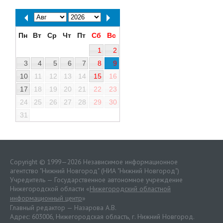
Пн
Вт
Ср
Чт
Пт
Сб
Вс
1
2
3
4
5
6
7
8
9
10
11
12
13
14
15
16
17
18
19
20
21
22
23
24
25
26
27
28
29
30
31
Copyright © 1999—2026 Независимое информационное
агентство "Нижний Новгород" (НИА "Нижний Новгород")
Учредитель — Государственное автономное учреждение
Нижегородской области «
Нижегородский областной
информационный центр
»
Главный редактор — Назарова А.В.
Адрес: 603006, Нижегородская область, г. Нижний Новгород.