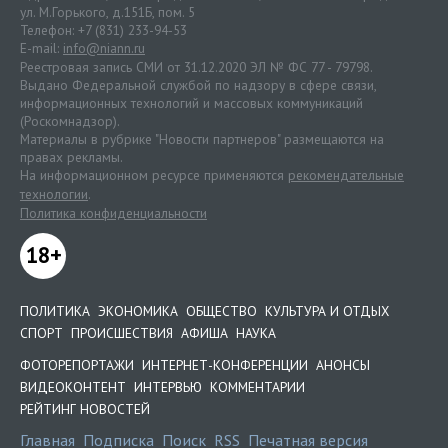
ул. М.Горького, д.151Б, пом. 5
Телефон: +7 (831) 233-94-53
E-mail:
info@niann.ru
Реестровая запись СМИ от 31.12.2020 ЭЛ № ФС 77 - 79798.
Выдано Федеральной службой по надзору в сфере связи,
информационных технологий и массовых коммуникаций
(Роскомнадзор).
Материалы в рубрике "Новости партнеров" размещаются на
правах рекламы.
На информационном ресурсе применяются
рекомендательные
технологии
.
Политика конфиденциальности
18+
ПОЛИТИКА
ЭКОНОМИКА
ОБЩЕСТВО
КУЛЬТУРА И ОТДЫХ
СПОРТ
ПРОИСШЕСТВИЯ
АФИША
НАУКА
ФОТОРЕПОРТАЖИ
ИНТЕРНЕТ-КОНФЕРЕНЦИИ
АНОНСЫ
ВИДЕОКОНТЕНТ
ИНТЕРВЬЮ
КОММЕНТАРИИ
РЕЙТИНГ НОВОСТЕЙ
Главная
Подписка
Поиск
RSS
Печатная версия