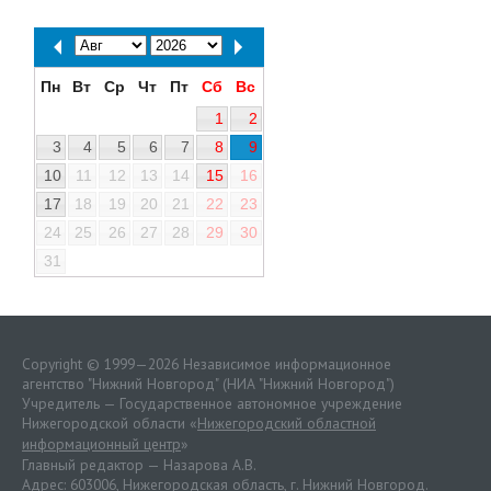
Пн
Вт
Ср
Чт
Пт
Сб
Вс
1
2
3
4
5
6
7
8
9
10
11
12
13
14
15
16
17
18
19
20
21
22
23
24
25
26
27
28
29
30
31
Copyright © 1999—2026 Независимое информационное
агентство "Нижний Новгород" (НИА "Нижний Новгород")
Учредитель — Государственное автономное учреждение
Нижегородской области «
Нижегородский областной
информационный центр
»
Главный редактор — Назарова А.В.
Адрес: 603006, Нижегородская область, г. Нижний Новгород.