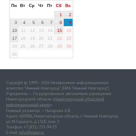
Пн
Вт
Ср
Чт
Пт
Сб
Вс
1
2
3
4
5
6
7
8
9
10
11
12
13
14
15
16
17
18
19
20
21
22
23
24
25
26
27
28
29
30
31
Copyright © 1999—2026 Независимое информационное
агентство "Нижний Новгород" (НИА "Нижний Новгород")
Учредитель — Государственное автономное учреждение
Нижегородской области «
Нижегородский областной
информационный центр
»
Главный редактор — Назарова А.В.
Адрес: 603006, Нижегородская область, г. Нижний Новгород.
ул. М.Горького, д.151Б, пом. 5
Телефон: +7 (831) 233-94-53
E-mail:
info@niann.ru