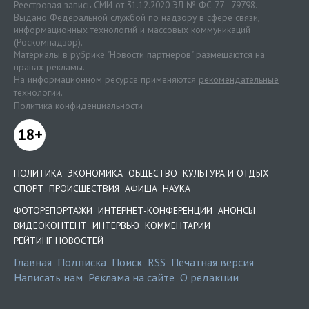
Реестровая запись СМИ от 31.12.2020 ЭЛ № ФС 77 - 79798.
Выдано Федеральной службой по надзору в сфере связи,
информационных технологий и массовых коммуникаций
(Роскомнадзор).
Материалы в рубрике "Новости партнеров" размещаются на
правах рекламы.
На информационном ресурсе применяются
рекомендательные
технологии
.
Политика конфиденциальности
18+
ПОЛИТИКА
ЭКОНОМИКА
ОБЩЕСТВО
КУЛЬТУРА И ОТДЫХ
СПОРТ
ПРОИСШЕСТВИЯ
АФИША
НАУКА
ФОТОРЕПОРТАЖИ
ИНТЕРНЕТ-КОНФЕРЕНЦИИ
АНОНСЫ
ВИДЕОКОНТЕНТ
ИНТЕРВЬЮ
КОММЕНТАРИИ
РЕЙТИНГ НОВОСТЕЙ
Главная
Подписка
Поиск
RSS
Печатная версия
Написать нам
Реклама на сайте
О редакции