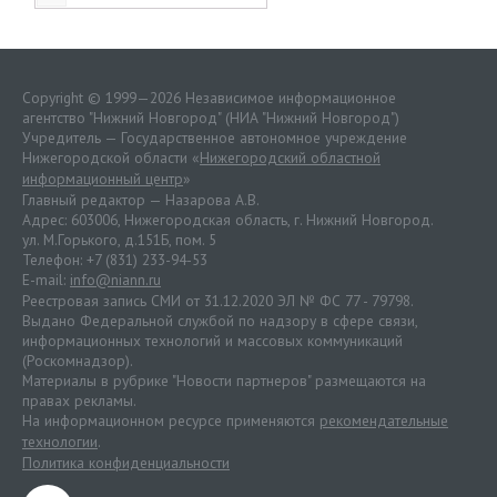
Copyright © 1999—2026 Независимое информационное
агентство "Нижний Новгород" (НИА "Нижний Новгород")
Учредитель — Государственное автономное учреждение
Нижегородской области «
Нижегородский областной
информационный центр
»
Главный редактор — Назарова А.В.
Адрес: 603006, Нижегородская область, г. Нижний Новгород.
ул. М.Горького, д.151Б, пом. 5
Телефон: +7 (831) 233-94-53
E-mail:
info@niann.ru
Реестровая запись СМИ от 31.12.2020 ЭЛ № ФС 77 - 79798.
Выдано Федеральной службой по надзору в сфере связи,
информационных технологий и массовых коммуникаций
(Роскомнадзор).
Материалы в рубрике "Новости партнеров" размещаются на
правах рекламы.
На информационном ресурсе применяются
рекомендательные
технологии
.
Политика конфиденциальности