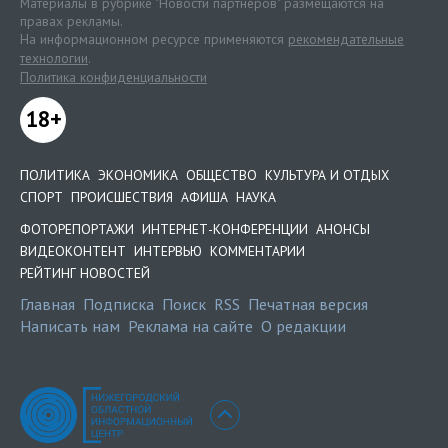
Материалы в рубрике "Новости партнеров" размещаются на
правах рекламы.
На информационном ресурсе применяются
рекомендательные
технологии
.
Политика конфиденциальности
18+
ПОЛИТИКА
ЭКОНОМИКА
ОБЩЕСТВО
КУЛЬТУРА И ОТДЫХ
СПОРТ
ПРОИСШЕСТВИЯ
АФИША
НАУКА
ФОТОРЕПОРТАЖИ
ИНТЕРНЕТ-КОНФЕРЕНЦИИ
АНОНСЫ
ВИДЕОКОНТЕНТ
ИНТЕРВЬЮ
КОММЕНТАРИИ
РЕЙТИНГ НОВОСТЕЙ
Главная
Подписка
Поиск
RSS
Печатная версия
Написать нам
Реклама на сайте
О редакции