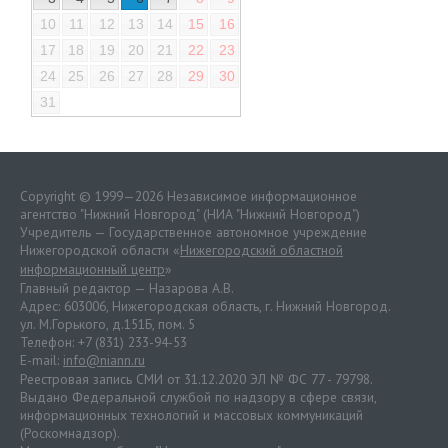
10
11
12
13
14
15
16
17
18
19
20
21
22
23
24
25
26
27
28
29
30
31
Copyright © 1999—2026 Независимое информационное
агентство "Нижний Новгород" (НИА "Нижний Новгород")
Учредитель — Государственное автономное учреждение
Нижегородской области «
Нижегородский областной
информационный центр
»
Главный редактор — Назарова А.В.
Адрес: 603006, Нижегородская область, г. Нижний Новгород.
ул. М.Горького, д.151Б, пом. 5
Телефон: +7 (831) 233-94-53
E-mail:
info@niann.ru
Реестровая запись СМИ от 31.12.2020 ЭЛ № ФС 77 - 79798.
Выдано Федеральной службой по надзору в сфере связи,
информационных технологий и массовых коммуникаций
(Роскомнадзор).