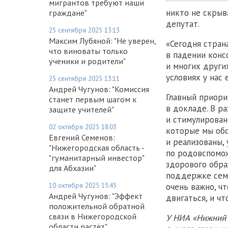
мигрантов требуют наши
никто не скрыв
граждане"
депутат.
25 сентября 2025 13:13
Максим Лубяной: "Не уверен,
«Сегодня стран
что виноваты только
в падении конс
ученики и родители"
и многих други
условиях у нас
25 сентября 2025 13:11
Андрей Чугунов: "Комиссия
Главный приори
станет первым шагом к
в докладе. В ра
защите учителей"
и стимулирован
02 октября 2025 18:03
которые мы обс
Евгений Семенов:
и реализованы,
"Нижегородская область -
по родовспомож
"гуманитарный инвестор"
здорового обра
для Абхазии"
поддержке семе
10 октября 2025 15:45
очень важно, ч
Андрей Чугунов: "Эффект
двигаться, и ч
положительной обратной
связи в Нижегородской
У НИА «Нижний 
области растёт"