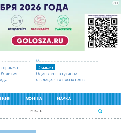
рограмма
Эксклюзив
05-летия
Один день в гусиной
рода
столице: что посмотреть
в Арзамасе
ТВИЯ
АФИША
НАУКА