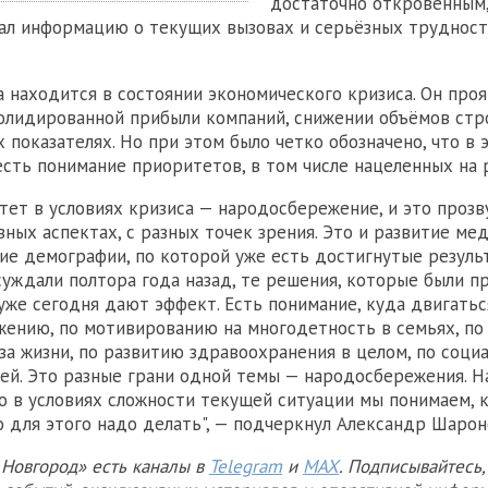
достаточно откровенным,
ал информацию о текущих вызовах и серьёзных трудностя
а находится в состоянии экономического кризиса. Он про
олидированной прибыли компаний, снижении объёмов стр
х показателях. Но при этом было четко обозначено, что в
 есть понимание приоритетов, в том числе нацеленных на 
тет в условиях кризиса — народосбережение, и это прозв
зных аспектах, с разных точек зрения. Это и развитие ме
ие демографии, по которой уже есть достигнутые результ
уждали полтора года назад, те решения, которые были п
 уже сегодня дают эффект. Есть понимание, куда двигатьс
ению, по мотивированию на многодетность в семьях, по
за жизни, по развитию здравоохранения в целом, по соци
й. Это разные грани одной темы — народосбережения. На
то в условиях сложности текущей ситуации мы понимаем, 
то для этого надо делать", — подчеркнул Александр Шарон
Новгород» есть каналы в
Telegram
и
MAX
. Подписывайтесь,