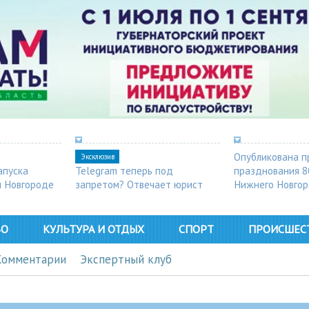
Опубликована п
Эксклюзив
апуска
Telegram теперь под
празднования 8
м Новгороде
запретом? Отвечает юрист
Нижнего Новго
ВО
КУЛЬТУРА И ОТДЫХ
СПОРТ
ПРОИСШЕС
Комментарии
Экспертный клуб