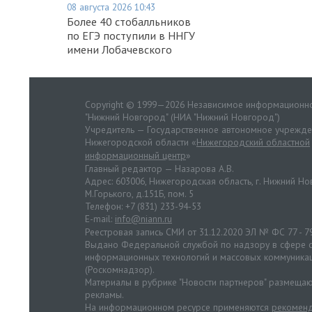
08 августа 2026 10:43
Более 40 стобалльников
по ЕГЭ поступили в ННГУ
имени Лобачевского
Copyright © 1999—2026 Независимое информационно
"Нижний Новгород" (НИА "Нижний Новгород")
Учредитель — Государственное автономное учрежд
Нижегородской области «
Нижегородский областной
информационный центр
»
Главный редактор — Назарова А.В.
Адрес: 603006, Нижегородская область, г. Нижний Нов
М.Горького, д.151Б, пом. 5
Телефон: +7 (831) 233-94-53
E-mail:
info@niann.ru
Реестровая запись СМИ от 31.12.2020 ЭЛ № ФС 77 - 7
Выдано Федеральной службой по надзору в сфере с
информационных технологий и массовых коммуника
(Роскомнадзор).
Материалы в рубрике "Новости партнеров" размещаю
рекламы.
На информационном ресурсе применяются
рекоменд