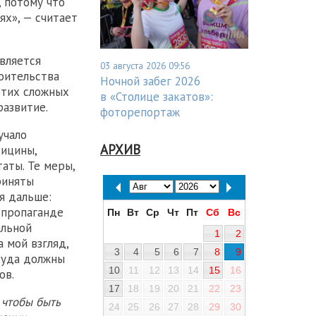
 потому что
х», — считает
является
03 августа 2026 09:56
оительства
Ночной забег 2026
 этих сложных
в «Столице закатов»:
развитие.
фоторепортаж
учало
АРХИВ
дицины,
аты. Те меры,
риняты
я дальше:
 пропаганде
Пн
Вт
Ср
Чт
Пт
Сб
Вс
альной
1
2
 мой взгляд,
3
4
5
6
7
8
9
куда должны
10
11
12
13
14
15
16
ов.
17
18
19
20
21
22
23
 чтобы быть
24
25
26
27
28
29
30