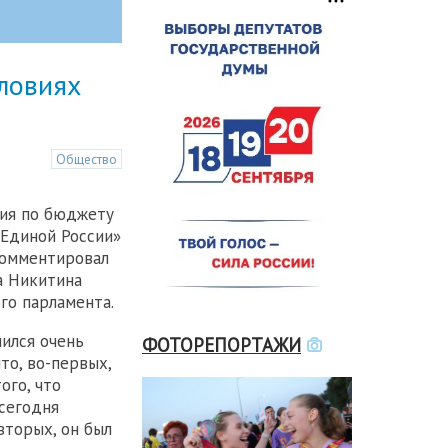
ловиях
Общество
ния по бюджету
«Единой России»
омментировал
а Никитина
го парламента.
чился очень
ФОТОРЕПОРТАЖИ
то, во-первых,
ого, что
 сегодня
вторых, он был