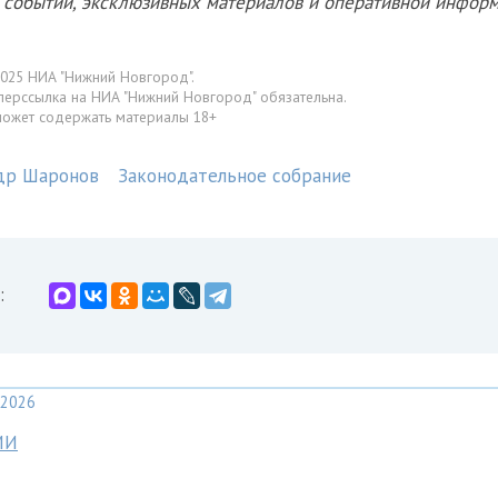
х событий, эксклюзивных материалов и оперативной информ
025 НИА "Нижний Новгород".
перссылка на НИА "Нижний Новгород" обязательна.
может содержать материалы 18+
др Шаронов
Законодательное собрание
:
2026
МИ