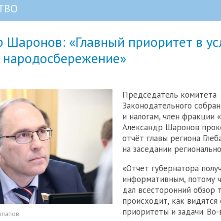
ТВО
р Шаронов: «Главный приоритет в ус
— народосбережение»
Председатель комитета
Законодательного собра
и налогам, член фракции 
Александр Шаронов прок
отчёт главы региона Глеб
на заседании регионально
«Отчет губернатора полу
информативным, потому ч
дал всесторонний обзор т
происходит, как видятся
приоритеты и задачи. Во-
олапов