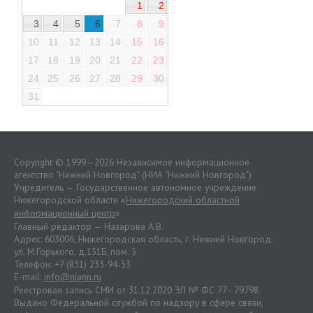
1
2
3
4
5
6
7
8
9
10
11
12
13
14
15
16
17
18
19
20
21
22
23
24
25
26
27
28
29
30
31
Copyright © 1999—2026 Независимое информационное
агентство "Нижний Новгород" (НИА "Нижний Новгород")
Учредитель — Государственное автономное учреждение
Нижегородской области «
Нижегородский областной
информационный центр
»
Главный редактор — Назарова А.В.
Адрес: 603006, Нижегородская область, г. Нижний Новгород.
ул. М.Горького, д.151Б, пом. 5
Телефон: +7 (831) 233-94-53
E-mail:
info@niann.ru
Реестровая запись СМИ от 31.12.2020 ЭЛ № ФС 77 - 79798.
Выдано Федеральной службой по надзору в сфере связи,