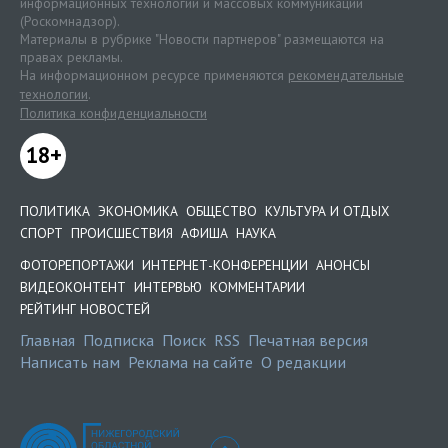
информационных технологий и массовых коммуникаций
(Роскомнадзор).
Материалы в рубрике "Новости партнеров" размещаются на
правах рекламы.
На информационном ресурсе применяются
рекомендательные
технологии
.
Политика конфиденциальности
18+
ПОЛИТИКА
ЭКОНОМИКА
ОБЩЕСТВО
КУЛЬТУРА И ОТДЫХ
СПОРТ
ПРОИСШЕСТВИЯ
АФИША
НАУКА
ФОТОРЕПОРТАЖИ
ИНТЕРНЕТ-КОНФЕРЕНЦИИ
АНОНСЫ
ВИДЕОКОНТЕНТ
ИНТЕРВЬЮ
КОММЕНТАРИИ
РЕЙТИНГ НОВОСТЕЙ
Главная
Подписка
Поиск
RSS
Печатная версия
Написать нам
Реклама на сайте
О редакции