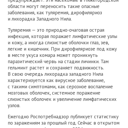
предупреждает: эти насекомые в Нижегородской
области могут переносить такие опасные
заболевания, как туляремия, дирофиляриоз
и лихорадка Западного Нила.
Туляремия — это природно-очаговая острая
инфекция, которая поражает лимфатические узлы
и кожу, а иногда слизистые оболочки глаз, зев,
легкие и кишечник. При дирофиляриозе под кожу
в месте укуса комара может проникнуть
паразитический червь на стадии личинки. Там
гельминт растет и сохраняет подвижность.
В свою очередь лихорадка западного Нила
характеризуется как вирусное заболевание,
с такими симптомами, как серозное воспаление
мозговых оболочек, системное поражение
слизистых оболочек и увеличение лимфатических
узлов.
Ежегодно Роспотребнадзор публикует статистику
по заражениям за прошлый год. Сейчас в открытом