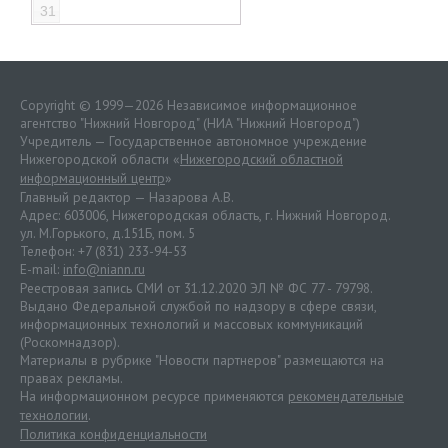
31
Copyright © 1999—2026 Независимое информационное
агентство "Нижний Новгород" (НИА "Нижний Новгород")
Учредитель — Государственное автономное учреждение
Нижегородской области «
Нижегородский областной
информационный центр
»
Главный редактор — Назарова А.В.
Адрес: 603006, Нижегородская область, г. Нижний Новгород.
ул. М.Горького, д.151Б, пом. 5
Телефон: +7 (831) 233-94-53
E-mail:
info@niann.ru
Реестровая запись СМИ от 31.12.2020 ЭЛ № ФС 77 - 79798.
Выдано Федеральной службой по надзору в сфере связи,
информационных технологий и массовых коммуникаций
(Роскомнадзор).
Материалы в рубрике "Новости партнеров" размещаются на
правах рекламы.
На информационном ресурсе применяются
рекомендательные
технологии
.
Политика конфиденциальности