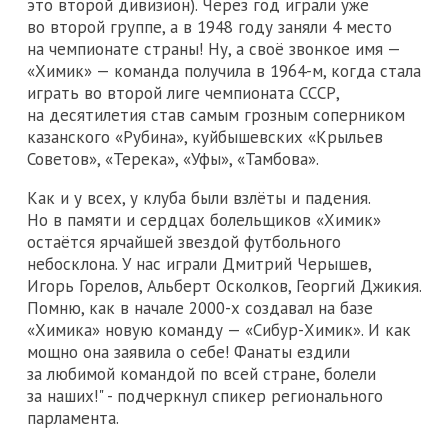
это второй дивизион). Через год играли уже
во второй группе, а в 1948 году заняли 4 место
на чемпионате страны! Ну, а своё звонкое имя —
«Химик» — команда получила в 1964-м, когда стала
играть во второй лиге чемпионата СССР,
на десятилетия став самым грозным соперником
казанского «Рубина», куйбышевских «Крыльев
Советов», «Терека», «Уфы», «Тамбова».
Как и у всех, у клуба были взлёты и падения.
Но в памяти и сердцах болельщиков «Химик»
остаётся ярчайшей звездой футбольного
небосклона. У нас играли Дмитрий Черышев,
Игорь Горелов, Альберт Осколков, Георгий Джикия.
Помню, как в начале 2000-х создавал на базе
«Химика» новую команду — «Сибур-Химик». И как
мощно она заявила о себе! Фанаты ездили
за любимой командой по всей стране, болели
за наших!" - подчеркнул спикер регионального
парламента.