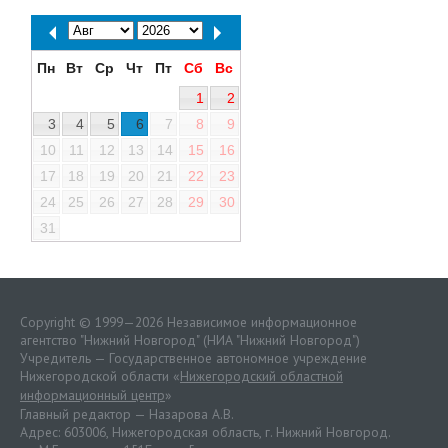
Пн
Вт
Ср
Чт
Пт
Сб
Вс
1
2
3
4
5
6
7
8
9
10
11
12
13
14
15
16
17
18
19
20
21
22
23
24
25
26
27
28
29
30
31
Copyright © 1999—2026 Независимое информационное
агентство "Нижний Новгород" (НИА "Нижний Новгород")
Учредитель — Государственное автономное учреждение
Нижегородской области «
Нижегородский областной
информационный центр
»
Главный редактор — Назарова А.В.
Адрес: 603006, Нижегородская область, г. Нижний Новгород.