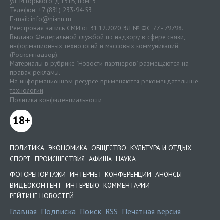
ул. М.Горького, д.151Б, пом. 5
Телефон: +7 (831) 233-94-53
E-mail:
info@niann.ru
Реестровая запись СМИ от 31.12.2020 ЭЛ № ФС 77 - 79798.
Выдано Федеральной службой по надзору в сфере связи,
информационных технологий и массовых коммуникаций
(Роскомнадзор).
Материалы в рубрике "Новости партнеров" размещаются на
правах рекламы.
На информационном ресурсе применяются
рекомендательные
технологии
.
Политика конфиденциальности
18+
ПОЛИТИКА
ЭКОНОМИКА
ОБЩЕСТВО
КУЛЬТУРА И ОТДЫХ
СПОРТ
ПРОИСШЕСТВИЯ
АФИША
НАУКА
ФОТОРЕПОРТАЖИ
ИНТЕРНЕТ-КОНФЕРЕНЦИИ
АНОНСЫ
ВИДЕОКОНТЕНТ
ИНТЕРВЬЮ
КОММЕНТАРИИ
РЕЙТИНГ НОВОСТЕЙ
Главная
Подписка
Поиск
RSS
Печатная версия