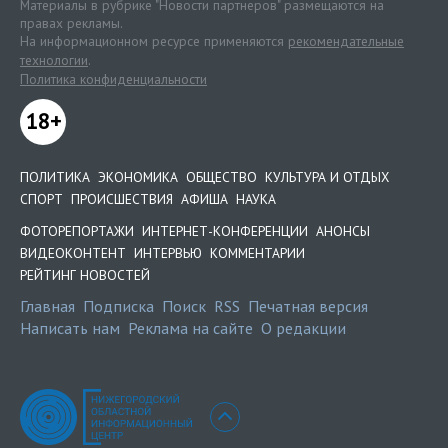
Материалы в рубрике "Новости партнеров" размещаются на
правах рекламы.
На информационном ресурсе применяются
рекомендательные
технологии
.
Политика конфиденциальности
18+
ПОЛИТИКА
ЭКОНОМИКА
ОБЩЕСТВО
КУЛЬТУРА И ОТДЫХ
СПОРТ
ПРОИСШЕСТВИЯ
АФИША
НАУКА
ФОТОРЕПОРТАЖИ
ИНТЕРНЕТ-КОНФЕРЕНЦИИ
АНОНСЫ
ВИДЕОКОНТЕНТ
ИНТЕРВЬЮ
КОММЕНТАРИИ
РЕЙТИНГ НОВОСТЕЙ
Главная
Подписка
Поиск
RSS
Печатная версия
Написать нам
Реклама на сайте
О редакции