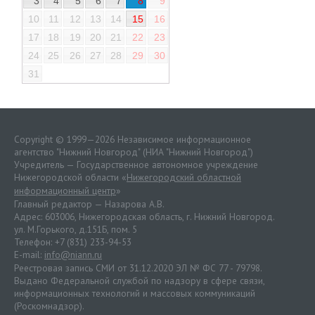
3
4
5
6
7
8
9
10
11
12
13
14
15
16
17
18
19
20
21
22
23
24
25
26
27
28
29
30
31
Copyright © 1999—2026 Независимое информационное
агентство "Нижний Новгород" (НИА "Нижний Новгород")
Учредитель — Государственное автономное учреждение
Нижегородской области «
Нижегородский областной
информационный центр
»
Главный редактор — Назарова А.В.
Адрес: 603006, Нижегородская область, г. Нижний Новгород.
ул. М.Горького, д.151Б, пом. 5
Телефон: +7 (831) 233-94-53
E-mail:
info@niann.ru
Реестровая запись СМИ от 31.12.2020 ЭЛ № ФС 77 - 79798.
Выдано Федеральной службой по надзору в сфере связи,
информационных технологий и массовых коммуникаций
(Роскомнадзор).