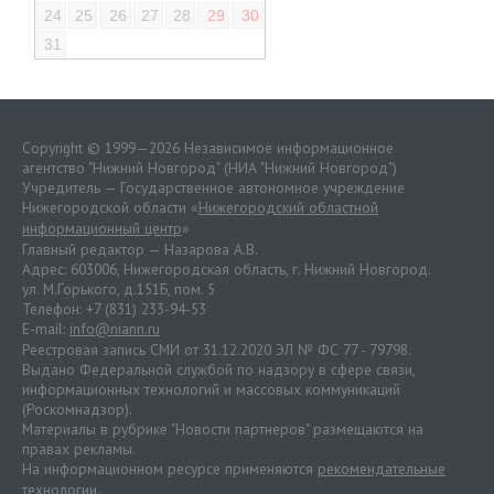
24
25
26
27
28
29
30
31
Copyright © 1999—2026 Независимое информационное
агентство "Нижний Новгород" (НИА "Нижний Новгород")
Учредитель — Государственное автономное учреждение
Нижегородской области «
Нижегородский областной
информационный центр
»
Главный редактор — Назарова А.В.
Адрес: 603006, Нижегородская область, г. Нижний Новгород.
ул. М.Горького, д.151Б, пом. 5
Телефон: +7 (831) 233-94-53
E-mail:
info@niann.ru
Реестровая запись СМИ от 31.12.2020 ЭЛ № ФС 77 - 79798.
Выдано Федеральной службой по надзору в сфере связи,
информационных технологий и массовых коммуникаций
(Роскомнадзор).
Материалы в рубрике "Новости партнеров" размещаются на
правах рекламы.
На информационном ресурсе применяются
рекомендательные
технологии
.