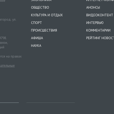
ение
ОБЩЕСТВО
АНОНСЫ
КУЛЬТУРА И ОТДЫХ
ВИДЕОКОНТЕНТ
город. ул.
СПОРТ
ИНТЕРВЬЮ
ПРОИСШЕСТВИЯ
КОММЕНТАРИИ
9798.
АФИША
РЕЙТИНГ НОВОС
вязи,
НАУКА
ций
тся на правах
ательные