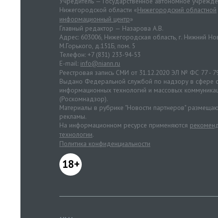
Учредитель — Государственное автономное учрежд
Нижегородской области «
Нижегородский областной
информационный центр
»
Главный редактор — Назарова А.В.
Адрес: 603006, Нижегородская область, г. Нижний Нов
М.Горького, д.151Б, пом. 5
Телефон: +7 (831) 233-94-53
E-mail:
info@niann.ru
Реестровая запись СМИ от 31.12.2020 ЭЛ № ФС 77 - 7
Выдано Федеральной службой по надзору в сфере с
информационных технологий и массовых коммуника
(Роскомнадзор).
Материалы в рубрике "Новости партнеров" размещаю
рекламы.
На информационном ресурсе применяются
рекоменд
технологии
.
Политика конфиденциальности
18+