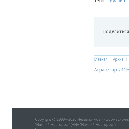
Теги:
Билайн
Поделиться
Главная
|
Архив
|
Аграгетор 24С
Copyright © 1999—2026 Независимое информационно
"Нижний Новгород" (НИА "Нижний Новгород")