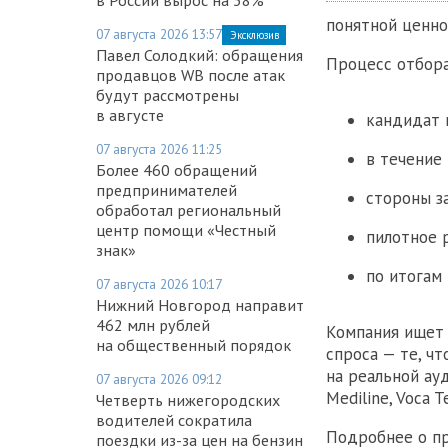
понятной ценно
07 августа 2026 13:57
Эксклюзив
Павел Солодкий: обращения
Процесс отбора
продавцов WB после атак
будут рассмотрены
в августе
кандидат 
07 августа 2026 11:25
в течение
Более 460 обращений
предпринимателей
стороны з
обработал региональный
центр помощи «Честный
пилотное 
знак»
по итогам
07 августа 2026 10:17
Нижний Новгород направит
462 млн рублей
Компания ищет 
на общественный порядок
спроса — те, ч
на реальной ау
07 августа 2026 09:12
Mediline, Voca T
Четверть нижегородских
водителей сократила
Подробнее о пр
поездки из-за цен на бензин