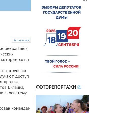
я
Экономика
е beepartners,
ических
 которые хотят
те с крупным
олучают доступ
ам продаж,
ФОТОРЕПОРТАЖИ
тов Билайна,
ою экосистему
сован командам