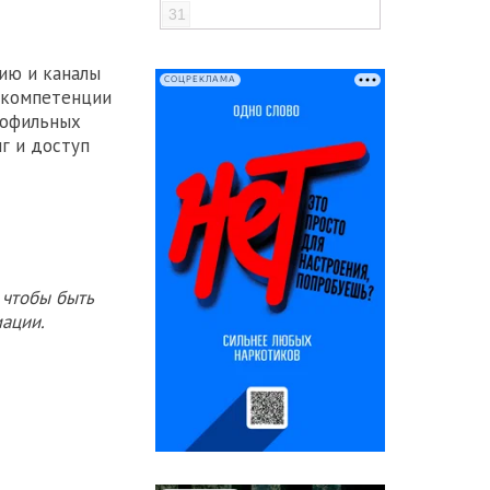
31
ию и каналы
СОЦРЕКЛАМА
 компетенции
рофильных
г и доступ
 чтобы быть
ации.