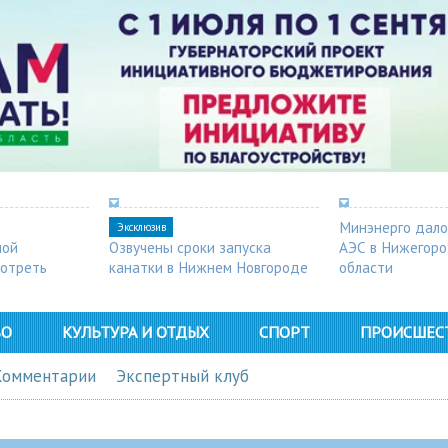
Минэнерго дало
Эксклюзив
ной
Озвучены сроки запуска
АЭС в Нижегор
мотреть
канатки в Нижнем Новгороде
области
ВО
КУЛЬТУРА И ОТДЫХ
СПОРТ
ПРОИСШЕС
Комментарии
Экспертный клуб