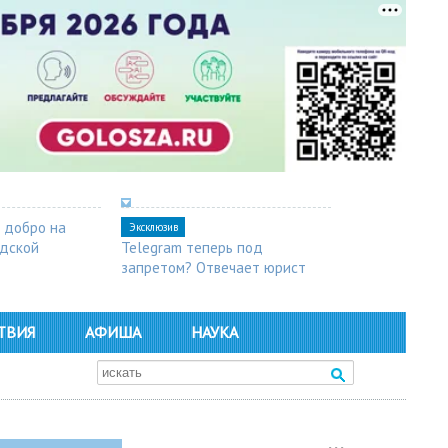
 добро на
Эксклюзив
одской
Telegram теперь под
запретом? Отвечает юрист
ТВИЯ
АФИША
НАУКА