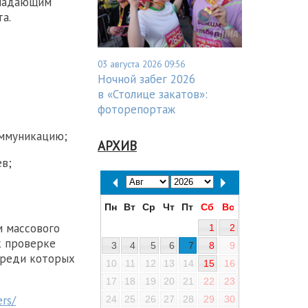
бладающим
а.
03 августа 2026 09:56
Ночной забег 2026
в «Столице закатов»:
фоторепортаж
оммуникацию;
АРХИВ
в;
Пн
Вт
Ср
Чт
Пт
Сб
Вс
м массового
1
2
к проверке
3
4
5
6
7
8
9
среди которых
10
11
12
13
14
15
16
17
18
19
20
21
22
23
ers/
24
25
26
27
28
29
30