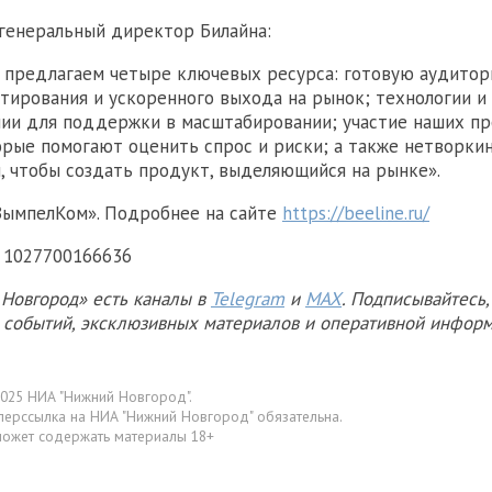
 генеральный директор Билайна:
предлагаем четыре ключевых ресурса: готовую аудитор
тирования и ускоренного выхода на рынок; технологии и
ии для поддержки в масштабировании; участие наших п
орые помогают оценить спрос и риски; а также нетворкин
, чтобы создать продукт, выделяющийся на рынке».
ВымпелКом». Подробнее на сайте
https://beeline.ru/
Н 1027700166636
Новгород» есть каналы в
Telegram
и
MAX
. Подписывайтесь,
х событий, эксклюзивных материалов и оперативной информ
025 НИА "Нижний Новгород".
перссылка на НИА "Нижний Новгород" обязательна.
может содержать материалы 18+