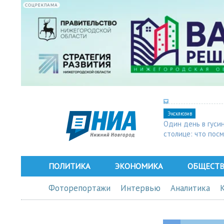
СОЦРЕКЛАМА
Эксклюзив
Один день в гуси
столице: что пос
в Арзамасе
ПОЛИТИКА
ЭКОНОМИКА
ОБЩЕСТ
Фоторепортажи
Интервью
Аналитика