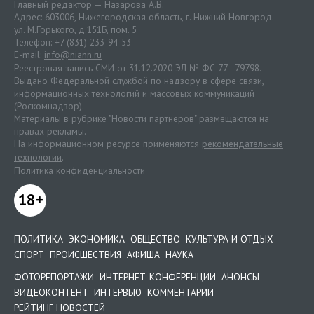
Главный редактор — Назарова А.В.
Адрес: 603006, Нижегородская область, г. Нижний Новгород.
ул. М.Горького, д.151Б, пом. 5
Телефон: +7 (831) 233-94-53
E-mail:
info@niann.ru
Реестровая запись СМИ от 31.12.2020 ЭЛ № ФС 77 - 79798.
Выдано Федеральной службой по надзору в сфере связи,
информационных технологий и массовых коммуникаций
(Роскомнадзор).
Материалы в рубрике "Новости партнеров" размещаются на
правах рекламы.
На информационном ресурсе применяются
рекомендательные
технологии
.
Политика конфиденциальности
18+
ПОЛИТИКА
ЭКОНОМИКА
ОБЩЕСТВО
КУЛЬТУРА И ОТДЫХ
СПОРТ
ПРОИСШЕСТВИЯ
АФИША
НАУКА
ФОТОРЕПОРТАЖИ
ИНТЕРНЕТ-КОНФЕРЕНЦИИ
АНОНСЫ
ВИДЕОКОНТЕНТ
ИНТЕРВЬЮ
КОММЕНТАРИИ
РЕЙТИНГ НОВОСТЕЙ