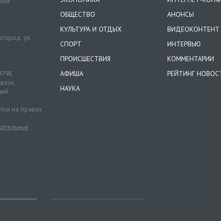
ение
ОБЩЕСТВО
АНОНСЫ
КУЛЬТУРА И ОТДЫХ
ВИДЕОКОНТЕНТ
город. ул.
СПОРТ
ИНТЕРВЬЮ
ПРОИСШЕСТВИЯ
КОММЕНТАРИИ
9798.
АФИША
РЕЙТИНГ НОВОС
вязи,
НАУКА
ций
тся на правах
ательные