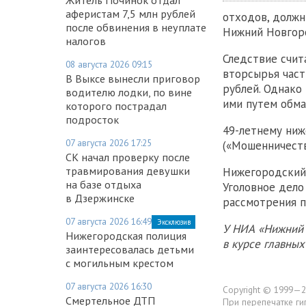
аферистам 7,5 млн рублей
отходов, должн
после обвинения в неуплате
Нижний Новгор
налогов
Следствие счит
08 августа 2026 09:15
вторсырья част
В Выксе вынесли приговор
рублей. Однако
водителю лодки, по вине
ими путем обма
которого пострадал
подросток
49-летнему ниж
07 августа 2026 17:25
(«Мошенничеств
СК начал проверку после
травмирования девушки
Нижегородский
на базе отдыха
Уголовное дело
в Дзержинске
рассмотрения п
07 августа 2026 16:49
Эксклюзив
У НИА «Нижний 
Нижегородская полиция
в курсе главны
заинтересовалась детьми
с могильным крестом
07 августа 2026 16:30
Copyright © 1999—2
Смертельное ДТП
При перепечатке ги