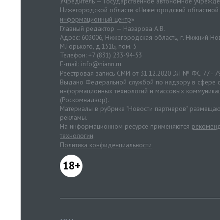
Учредитель — Государственное автономное учрежд
Нижегородской области «
Нижегородский областной
информационный центр
»
Главный редактор — Назарова А.В.
Адрес: 603006, Нижегородская область, г. Нижний Нов
М.Горького, д.151Б, пом. 5
Телефон: +7 (831) 233-94-53
E-mail:
info@niann.ru
Реестровая запись СМИ от 31.12.2020 ЭЛ № ФС 77 - 7
Выдано Федеральной службой по надзору в сфере с
информационных технологий и массовых коммуника
(Роскомнадзор).
Материалы в рубрике "Новости партнеров" размещаю
рекламы.
На информационном ресурсе применяются
рекоменд
технологии
.
Политика конфиденциальности
18+