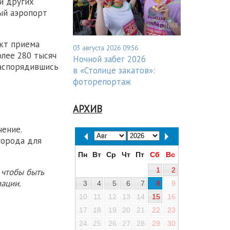
и других
ый аэропорт
нкт приема
03 августа 2026 09:56
лее 280 тысяч
Ночной забег 2026
распорядившись
в «Столице закатов»:
фоторепортаж
АРХИВ
ение.
города для
Пн
Вт
Ср
Чт
Пт
Сб
Вс
1
2
 чтобы быть
ации.
3
4
5
6
7
8
9
10
11
12
13
14
15
16
17
18
19
20
21
22
23
24
25
26
27
28
29
30