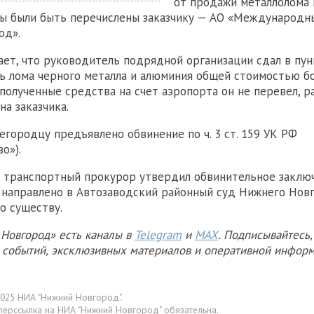
от продажи металлолома 
ы были быть перечислены заказчику — АО «Международн
од».
ает, что руководитель подрядной организации сдал в пу
ь лома черного металла и алюминия общей стоимостью бо
 полученные средства на счет аэропорта он не перевел, 
на заказчика.
егородцу предъявлено обвинение по ч. 3 ст. 159 УК РФ
о»).
 транспортный прокурор утвердил обвинительное заключ
 направлено в Автозаводский районный суд Нижнего Нов
о существу.
Новгород» есть каналы в
Telegram
и
MAX
. Подписывайтесь,
х событий, эксклюзивных материалов и оперативной информ
025 НИА "Нижний Новгород".
перссылка на НИА "Нижний Новгород" обязательна.