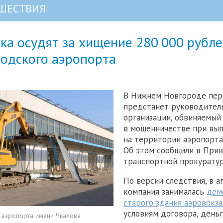
ШЕСТВИЯ
ка осудят за хищение 280 000 рубл
родского аэропорта
В Нижнем Новгороде пер
предстанет руководител
организации, обвиняемый
в мошенничестве при вып
на территории аэропорта
Об этом сообщили в При
транспортной прокуратур
По версии следствия, в а
компания занималась
дем
старого здания аэровокза
условиям договора, день
 аэропорта имени Чкалова