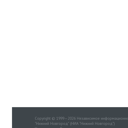
Copyright © 1999—2026 Независимое информационно
"Нижний Новгород" (НИА "Нижний Новгород")