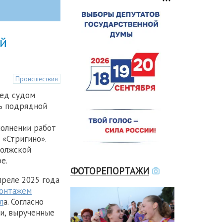
ей
Происшествия
ед судом
ь подрядной
олнении работ
 «Стригино».
волжской
е.
ФОТОРЕПОРТАЖИ
преле 2025 года
онтажем
л
а. Согласно
ги, вырученные