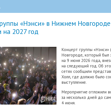
А
группы «Нэнси» в Нижнем Новгороде
 на 2027 год
Концерт группы «Нэнси» 
Новгороде, который был 
на 9 июня 2026 года, вне
на следующий год. Об эт
сетях сообщили представ
Холл, где должно было со
выступление.
Мероприятие отложили в
за несколько дней до са
4 июня.