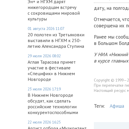
Эн+ и НГХМ дарят
нижегородцам встречу
дату, на полгод
с сокровищами мировой
культуры
Отмечается, чт
совершена их п
01 августа 2026 11:07
20 полотен из Третьяковки
Ранее мы сообщ
выставили в НГХМ к 250-
в Большом Болд
летию Александра Ступина
У НИА «Нижний 
29 июля 2026 08:02
в курсе главны
Аглая Тарасова примет
участие в фестивале
«Специфик» в Нижнем
Новгороде
Copyright © 1999—2
При перепечатке ги
23 июля 2026 17:19
Настоящий ресурс 
В Нижнем Новгороде
обсудят, как сделать
Теги:
Афиша
российские технологии
конкурентоспособными
22 июля 2026 16:25
Артист отбора «Музконтент