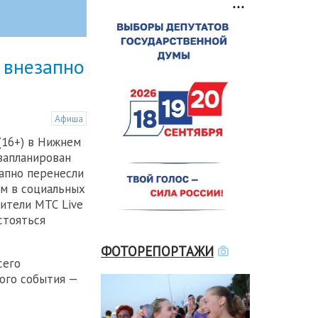
 внезапно
Афиша
(16+) в Нижнем
запланирован
запно перенесли
ом в социальных
ители МТС Live
стояться
ФОТОРЕПОРТАЖИ
сего
мого события —