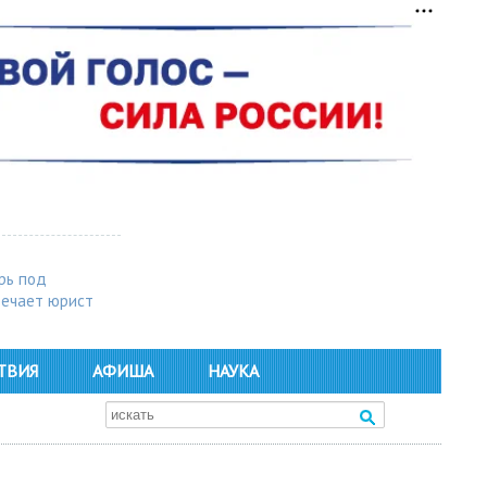
рь под
вечает юрист
ТВИЯ
АФИША
НАУКА