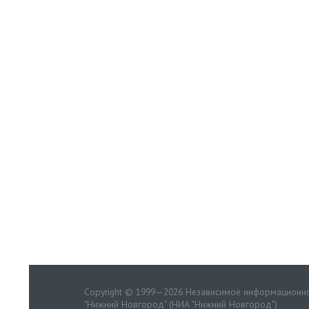
Copyright © 1999—2026 Независимое информационно
"Нижний Новгород" (НИА "Нижний Новгород")