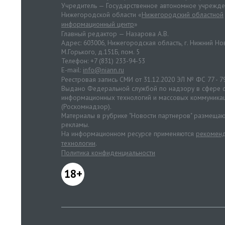
Учредитель — Государственное автономное учрежд
Нижегородской области «
Нижегородский областной
информационный центр
»
Главный редактор — Назарова А.В.
Адрес: 603006, Нижегородская область, г. Нижний Нов
М.Горького, д.151Б, пом. 5
Телефон: +7 (831) 233-94-53
E-mail:
info@niann.ru
Реестровая запись СМИ от 31.12.2020 ЭЛ № ФС 77 - 7
Выдано Федеральной службой по надзору в сфере с
информационных технологий и массовых коммуника
(Роскомнадзор).
Материалы в рубрике "Новости партнеров" размещаю
рекламы.
На информационном ресурсе применяются
рекоменд
технологии
.
Политика конфиденциальности
18+