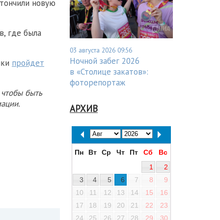
тончили новую
, где была
03 августа 2026 09:56
Ночной забег 2026
ыки
пройдет
в «Столице закатов»:
фоторепортаж
 чтобы быть
ации.
АРХИВ
Пн
Вт
Ср
Чт
Пт
Сб
Вс
1
2
3
4
5
6
7
8
9
10
11
12
13
14
15
16
17
18
19
20
21
22
23
24
25
26
27
28
29
30