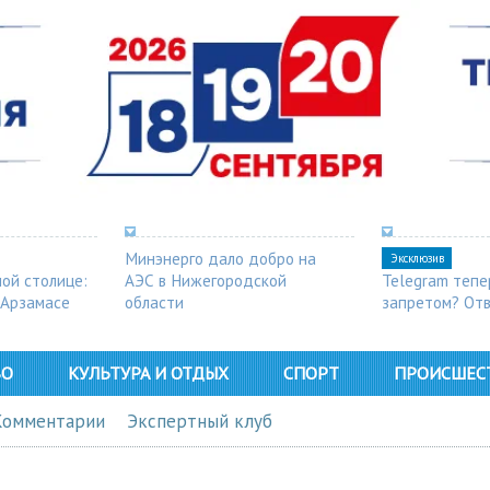
Минэнерго дало добро на
Эксклюзив
ной столице:
АЭС в Нижегородской
Telegram тепе
 Арзамасе
области
запретом? От
ВО
КУЛЬТУРА И ОТДЫХ
СПОРТ
ПРОИСШЕС
Комментарии
Экспертный клуб