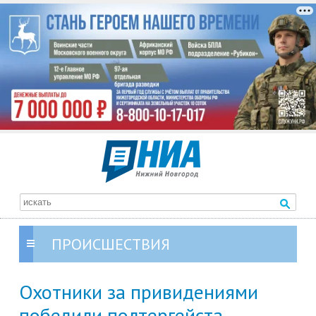
ПРОИСШЕСТВИЯ
Охотники за привидениями
победили полтергейста