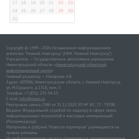
17
18
19
20
21
22
23
24
25
26
27
28
29
30
31
Copyright © 1999—2026 Независимое информационное
агентство "Нижний Новгород" (НИА "Нижний Новгород")
Учредитель — Государственное автономное учреждение
Нижегородской области «
Нижегородский областной
информационный центр
»
Главный редактор — Назарова А.В.
Адрес: 603006, Нижегородская область, г. Нижний Новгород.
ул. М.Горького, д.151Б, пом. 5
Телефон: +7 (831) 233-94-53
E-mail:
info@niann.ru
Реестровая запись СМИ от 31.12.2020 ЭЛ № ФС 77 - 79798.
Выдано Федеральной службой по надзору в сфере связи,
информационных технологий и массовых коммуникаций
(Роскомнадзор).
Материалы в рубрике "Новости партнеров" размещаются на
правах рекламы.
На информационном ресурсе применяются
рекомендательные