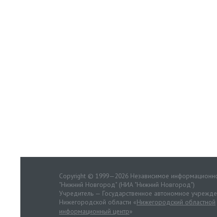
Copyright © 1999—2026 Независимое информационно
"Нижний Новгород" (НИА "Нижний Новгород")
Учредитель — Государственное автономное учрежд
Нижегородской области «
Нижегородский областной
информационный центр
»