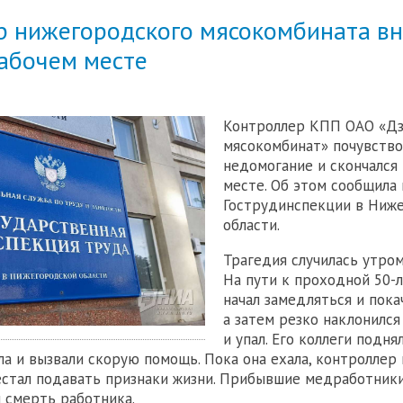
р нижегородского мясокомбината в
рабочем месте
Контроллер КПП ОАО «Д
мясокомбинат» почувство
недомогание и скончался
месте. Об этом сообщила 
Гострудинспекции в Ниж
области.
Трагедия случилась утром
На пути к проходной 50-
начал замедляться и пока
а затем резко наклонился
и упал. Его коллеги подня
ла и вызвали скорую помощь. Пока она ехала, контроллер
естал подавать признаки жизни. Прибывшие медработник
 смерть работника.