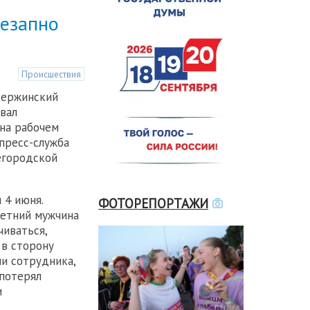
незапно
Происшествия
зержинский
вал
 на рабочем
пресс-служба
егородской
 4 июня.
ФОТОРЕПОРТАЖИ
летний мужчина
чиваться,
 в сторону
ли сотрудника,
 потерял
и