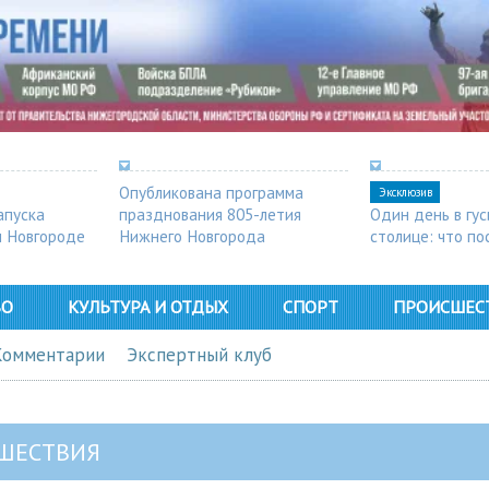
Опубликована программа
Эксклюзив
апуска
празднования 805-летия
Один день в гу
м Новгороде
Нижнего Новгорода
столице: что п
в Арзамасе
ВО
КУЛЬТУРА И ОТДЫХ
СПОРТ
ПРОИСШЕС
Комментарии
Экспертный клуб
ШЕСТВИЯ