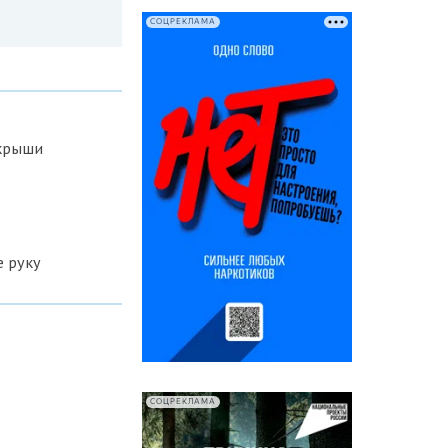
СОЦРЕКЛАМА
 крыши
е руку
СОЦРЕКЛАМА