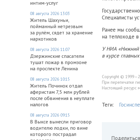
интим-услуг
Государственно
08 августа 2026 13:03
Специалисты ус
Житель Шахуньи,
пойманный нетрезвым
Ранее мы сообщ
за рулём, сядет за хранение
на теплоходе в
наркотиков
У НИА «Нижний 
08 августа 2026 11:07
в курсе главны
Дзержинские спасатели
тушат пожар в промзоне
на проспекте Ленина
Copyright © 1999—2
08 августа 2026 10:15
При перепечатке ги
Житель Починок отдал
Настоящий ресурс 
аферистам 7,5 млн рублей
после обвинения в неуплате
налогов
Теги:
Госинсп
08 августа 2026 09:15
В Выксе вынесли приговор
водителю лодки, по вине
которого пострадал
Поделиться