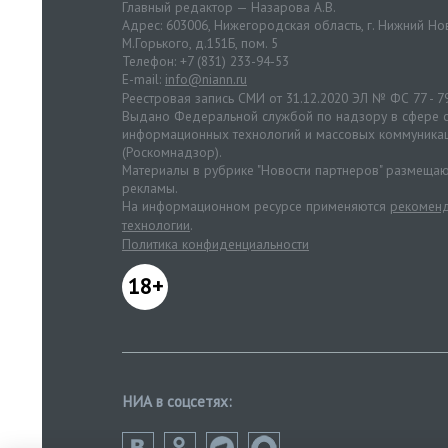
Главный редактор — Назарова А.В.
Адрес: 603006, Нижегородская область, г. Нижний Нов
М.Горького, д.151Б, пом. 5
Телефон: +7 (831) 233-94-53
E-mail:
info@niann.ru
Реестровая запись СМИ от 31.12.2020 ЭЛ № ФС 77 - 7
Выдано Федеральной службой по надзору в сфере с
информационных технологий и массовых коммуника
(Роскомнадзор).
Материалы в рубрике "Новости партнеров" размещаю
рекламы.
На информационном ресурсе применяются
рекоменд
технологии
.
Политика конфиденциальности
18+
НИА в соцсетях: