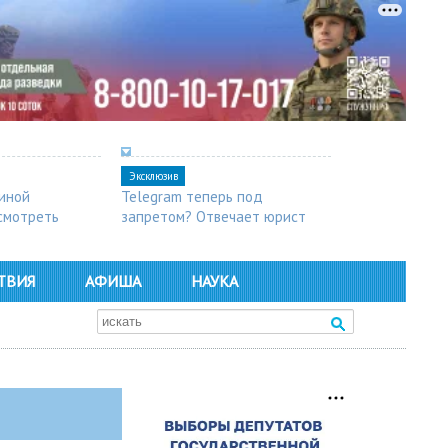
Эксклюзив
синой
Telegram теперь под
осмотреть
запретом? Отвечает юрист
ТВИЯ
АФИША
НАУКА