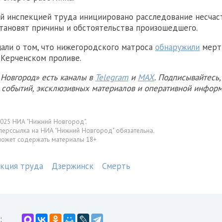
й инспекцией труда инициировано расследование несчаст
тановят причины и обстоятельства произошедшего.
али о том, что нижегородского матроса
обнаружили
мерт
 Керченском проливе.
Новгород» есть каналы в
Telegram
и
MAX
. Подписывайтесь,
х событий, эксклюзивных материалов и оперативной информ
025 НИА "Нижний Новгород".
перссылка на НИА "Нижний Новгород" обязательна.
может содержать материалы 18+
екция труда
Дзержинск
Смерть
: