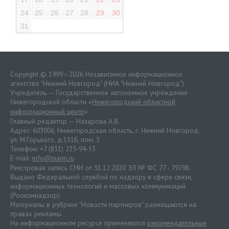
24
25
26
27
28
29
30
31
Copyright © 1999—2026 Независимое информационное
агентство "Нижний Новгород" (НИА "Нижний Новгород")
Учредитель — Государственное автономное учреждение
Нижегородской области «
Нижегородский областной
информационный центр
»
Главный редактор — Назарова А.В.
Адрес: 603006, Нижегородская область, г. Нижний Новгород.
ул. М.Горького, д.151Б, пом. 5
Телефон: +7 (831) 233-94-53
E-mail:
info@niann.ru
Реестровая запись СМИ от 31.12.2020 ЭЛ № ФС 77 - 79798.
Выдано Федеральной службой по надзору в сфере связи,
информационных технологий и массовых коммуникаций
(Роскомнадзор).
Материалы в рубрике "Новости партнеров" размещаются на
правах рекламы.
На информационном ресурсе применяются
рекомендательные