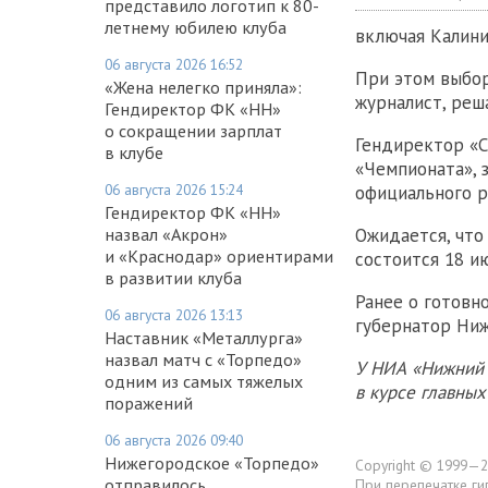
представило логотип к 80-
летнему юбилею клуба
включая Калини
06 августа 2026 16:52
При этом выбор
«Жена нелегко приняла»:
журналист, реш
Гендиректор ФК «НН»
о сокращении зарплат
Гендиректор «С
в клубе
«Чемпионата», 
06 августа 2026 15:24
официального р
Гендиректор ФК «НН»
назвал «Акрон»
Ожидается, что
и «Краснодар» ориентирами
состоится 18 ию
в развитии клуба
Ранее о готовн
06 августа 2026 13:13
губернатор Ниж
Наставник «Металлурга»
назвал матч с «Торпедо»
У НИА «Нижний 
одним из самых тяжелых
в курсе главны
поражений
06 августа 2026 09:40
Нижегородское «Торпедо»
Copyright © 1999—2
отправилось
При перепечатке ги