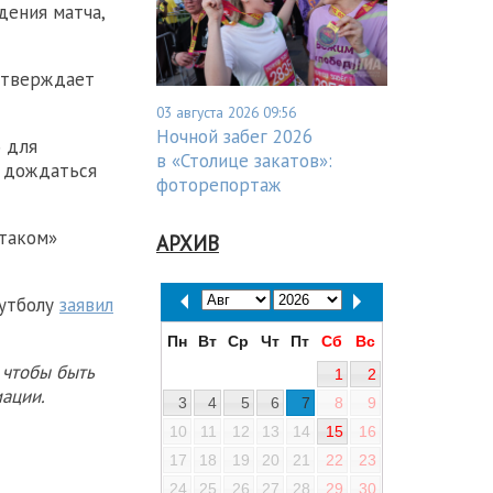
дения матча,
 утверждает
03 августа 2026 09:56
Ночной забег 2026
 для
в «Столице закатов»:
л дождаться
фоторепортаж
ртаком»
АРХИВ
футболу
заявил
Пн
Вт
Ср
Чт
Пт
Сб
Вс
 чтобы быть
1
2
ации.
3
4
5
6
7
8
9
10
11
12
13
14
15
16
17
18
19
20
21
22
23
24
25
26
27
28
29
30