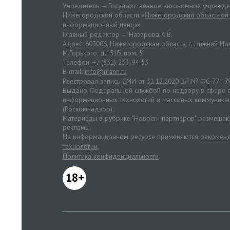
Учредитель — Государственное автономное учрежд
Нижегородской области «
Нижегородский областной
информационный центр
»
Главный редактор — Назарова А.В.
Адрес: 603006, Нижегородская область, г. Нижний Нов
М.Горького, д.151Б, пом. 5
Телефон: +7 (831) 233-94-53
E-mail:
info@niann.ru
Реестровая запись СМИ от 31.12.2020 ЭЛ № ФС 77 - 7
Выдано Федеральной службой по надзору в сфере с
информационных технологий и массовых коммуника
(Роскомнадзор).
Материалы в рубрике "Новости партнеров" размещаю
рекламы.
На информационном ресурсе применяются
рекоменд
технологии
.
Политика конфиденциальности
18+