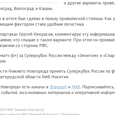
и другие варианты прове
нград, Волгоград и Казань.
 в итоге был сделан в пользу приволжской столицы. Как
ающим фактором стала удобная логистика.
партака» Сергей Некрасов, комментируя эту информацию
заявил, что слышал о таком варианте. При этом он призва
ешения со стороны РФС.
 матч (6+) за Суперкубок России между «Зенитом» и «Спа
ля.
ости Нижнего Новгорода принять Суперкубок России по 
егородской области Глеб Никитин.
Новгород» есть каналы в
Telegram
и
MAX
. Подписывайтесь,
х событий, эксклюзивных материалов и оперативной информ
025 НИА "Нижний Новгород".
перссылка на НИА "Нижний Новгород" обязательна.