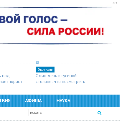
Эксклюзив
ь под
Один день в гусиной
чает юрист
столице: что посмотреть
в Арзамасе
ТВИЯ
АФИША
НАУКА