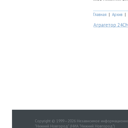
Главная
|
Архив
|
Аграгетор 24С
Copyright © 1999—2026 Независимое информационно
"Нижний Новгород" (НИА "Нижний Новгород")