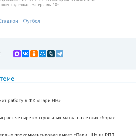
может содержать материалы 18+
Стадион
Футбол
:
 теме
жит работу в ФК «Пари НН»
грает четыре контрольных матча на летних сборах
первые прокомментировал вылет «Пари НН» из РПЛ