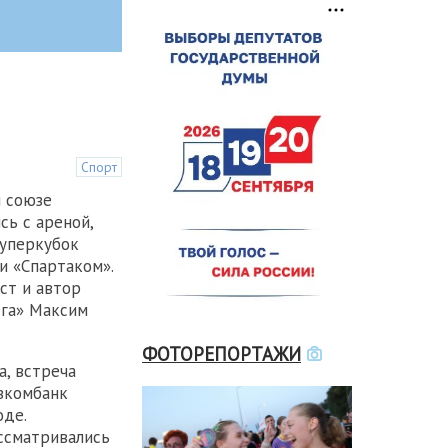
Спорт
 союзе
сь с ареной,
Суперкубок
и «Спартаком».
ст и автор
ега» Максим
ФОТОРЕПОРТАЖИ
, встреча
вкомбанк
де.
ассматривались