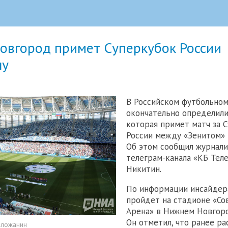
овгород примет Суперкубок России
лу
В Российском футбольном
окончательно определили
которая примет матч за 
России между «Зенитом» 
Об этом сообщил журнали
телеграм-канала «КБ Тел
Никитин.
По информации инсайдера
пройдет на стадионе «Со
Арена» в Нижнем Новгоро
Он отметил, что ранее р
оложанин