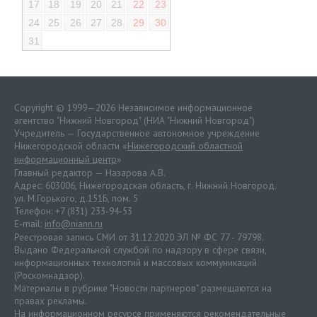
17
18
19
20
21
22
23
24
25
26
27
28
29
30
31
Copyright © 1999—2026 Независимое информационное
агентство "Нижний Новгород" (НИА "Нижний Новгород")
Учредитель — Государственное автономное учреждение
Нижегородской области «
Нижегородский областной
информационный центр
»
Главный редактор — Назарова А.В.
Адрес: 603006, Нижегородская область, г. Нижний Новгород.
ул. М.Горького, д.151Б, пом. 5
Телефон: +7 (831) 233-94-53
E-mail:
info@niann.ru
Реестровая запись СМИ от 31.12.2020 ЭЛ № ФС 77 - 79798.
Выдано Федеральной службой по надзору в сфере связи,
информационных технологий и массовых коммуникаций
(Роскомнадзор).
Материалы в рубрике "Новости партнеров" размещаются на
правах рекламы.
На информационном ресурсе применяются
рекомендательные