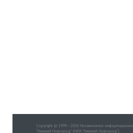
Copyright © 1999—2026 Независимое информационно
"Нижний Новгород" (НИА "Нижний Новгород")