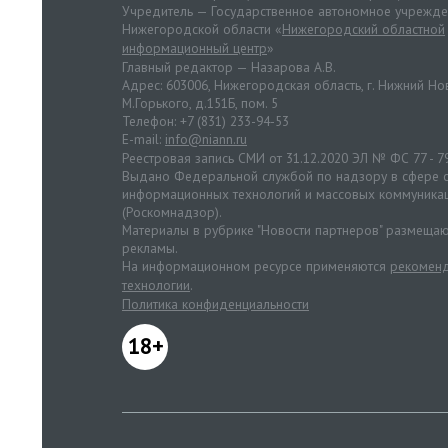
Учредитель — Государственное автономное учрежд
Нижегородской области «
Нижегородский областной
информационный центр
»
Главный редактор — Назарова А.В.
Адрес: 603006, Нижегородская область, г. Нижний Нов
М.Горького, д.151Б, пом. 5
Телефон: +7 (831) 233-94-53
E-mail:
info@niann.ru
Реестровая запись СМИ от 31.12.2020 ЭЛ № ФС 77 - 7
Выдано Федеральной службой по надзору в сфере с
информационных технологий и массовых коммуника
(Роскомнадзор).
Материалы в рубрике "Новости партнеров" размещаю
рекламы.
На информационном ресурсе применяются
рекоменд
технологии
.
Политика конфиденциальности
18+