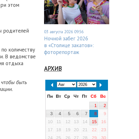
При этом
ы родителей
03 августа 2026 09:56
Ночной забег 2026
в «Столице закатов»:
 по количеству
фоторепортаж
и. В ведомстве
мя отдыха
АРХИВ
 чтобы быть
ации.
Пн
Вт
Ср
Чт
Пт
Сб
Вс
1
2
3
4
5
6
7
8
9
10
11
12
13
14
15
16
17
18
19
20
21
22
23
24
25
26
27
28
29
30