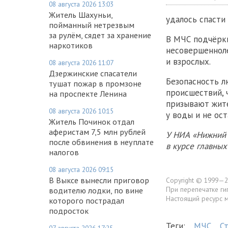
08 августа 2026 13:03
Житель Шахуньи,
удалось спасти
пойманный нетрезвым
за рулём, сядет за хранение
В МЧС подчёрки
наркотиков
несовершенноле
и взрослых.
08 августа 2026 11:07
Дзержинские спасатели
Безопасность л
тушат пожар в промзоне
происшествий, 
на проспекте Ленина
призывают жит
08 августа 2026 10:15
у воды и не ос
Житель Починок отдал
аферистам 7,5 млн рублей
У НИА «Нижний 
после обвинения в неуплате
в курсе главны
налогов
08 августа 2026 09:15
В Выксе вынесли приговор
Copyright © 1999—2
При перепечатке ги
водителю лодки, по вине
Настоящий ресурс 
которого пострадал
подросток
Теги:
МЧС
С
07 августа 2026 17:25