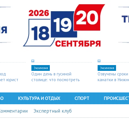
Эксклюзив
Эксклюзив
под
Один день в гусиной
Озвучены сроки
ает юрист
столице: что посмотреть
канатки в Нижн
в Арзамасе
ВО
КУЛЬТУРА И ОТДЫХ
СПОРТ
ПРОИСШЕС
Комментарии
Экспертный клуб