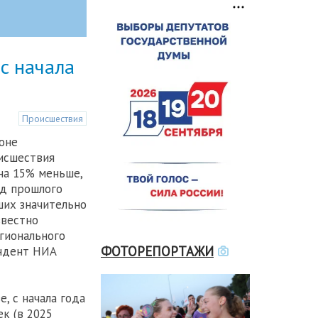
с начала
Происшествия
ионе
исшествия
на 15% меньше,
од прошлого
ших значительно
звестно
гионального
ФОТОРЕПОРТАЖИ
ндент НИА
, с начала года
ек (в 2025