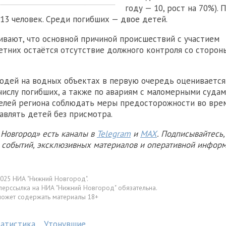
году — 10, рост на 70%). 
 13 человек. Среди погибших — двое детей.
вают, что основной причиной происшествий с участием
тних остаётся отсутствие должного контроля со сторон
юдей на водных объектах в первую очередь оценивается
числу погибших, а также по авариям с маломерными судам
елей региона соблюдать меры предосторожности во вре
тавлять детей без присмотра.
Новгород» есть каналы в
Telegram
и
MAX
. Подписывайтесь,
х событий, эксклюзивных материалов и оперативной информ
025 НИА "Нижний Новгород".
перссылка на НИА "Нижний Новгород" обязательна.
может содержать материалы 18+
татистика
Утонувшие