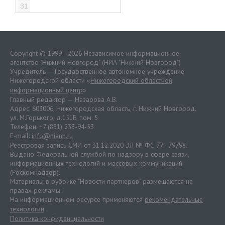
31
Copyright © 1999—2026 Независимое информационное
агентство "Нижний Новгород" (НИА "Нижний Новгород")
Учредитель — Государственное автономное учреждение
Нижегородской области «
Нижегородский областной
информационный центр
»
Главный редактор — Назарова А.В.
Адрес: 603006, Нижегородская область, г. Нижний Новгород.
ул. М.Горького, д.151Б, пом. 5
Телефон: +7 (831) 233-94-53
E-mail:
info@niann.ru
Реестровая запись СМИ от 31.12.2020 ЭЛ № ФС 77 - 79798.
Выдано Федеральной службой по надзору в сфере связи,
информационных технологий и массовых коммуникаций
(Роскомнадзор).
Материалы в рубрике "Новости партнеров" размещаются на
правах рекламы.
На информационном ресурсе применяются
рекомендательные
технологии
.
Политика конфиденциальности