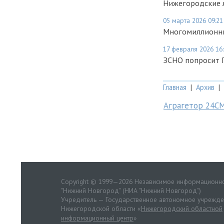
Нижегородские л
05 марта 2026 09:21
Многомиллионны
17 февраля 2026 16
ЗСНО попросит Г
Главная
|
Архив
|
Аграгетор 24С
Copyright © 1999—2026 Независимое информационно
"Нижний Новгород" (НИА "Нижний Новгород")
Учредитель — Государственное автономное учрежд
Нижегородской области «
Нижегородский областной
информационный центр
»