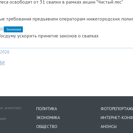
еса освободят от 31 свалки в рамках акции "Чистый лес"
е требования предъявили операторам нижегородских поли
:00
Эксклюзив
осдуму ускорить принятие законов о свалках
2026
МИ
е агентство
ПОЛИТИКА
ФОТОРЕПОРТАЖ
ЭКОНОМИКА
ИНТЕРНЕТ-КОНФ
ение
ОБЩЕСТВО
АНОНСЫ