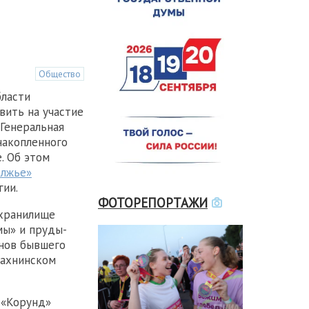
Общество
бласти
вить на участие
Генеральная
накопленного
. Об этом
лжье»
гии.
ФОТОРЕПОРТАЖИ
охранилище
мы» и пруды-
нов бывшего
лахнинском
 «Корунд»