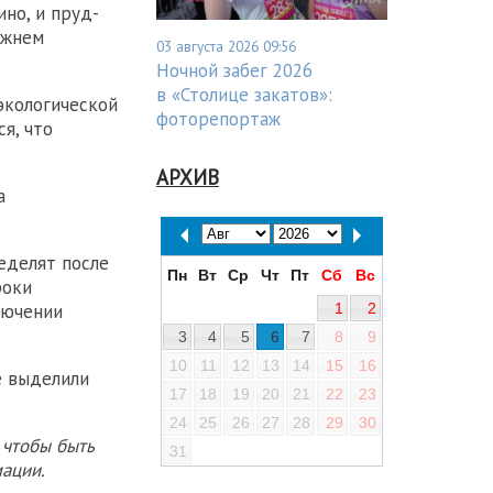
но, и пруд-
ижнем
03 августа 2026 09:56
Ночной забег 2026
в «Столице закатов»:
экологической
фоторепортаж
я, что
АРХИВ
а
еделят после
Пн
Вт
Ср
Чт
Пт
Сб
Вс
роки
1
2
лючении
3
4
5
6
7
8
9
10
11
12
13
14
15
16
е выделили
17
18
19
20
21
22
23
24
25
26
27
28
29
30
 чтобы быть
31
ации.