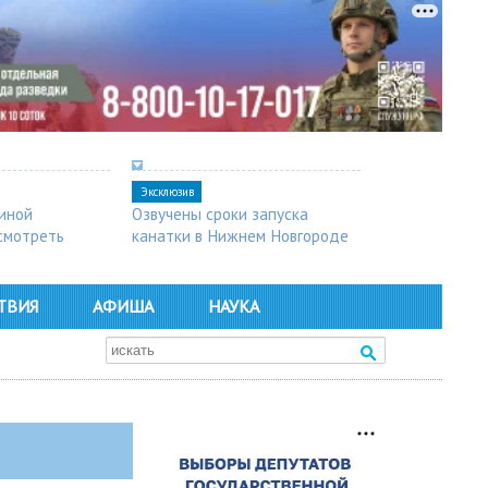
Эксклюзив
синой
Озвучены сроки запуска
осмотреть
канатки в Нижнем Новгороде
ТВИЯ
АФИША
НАУКА