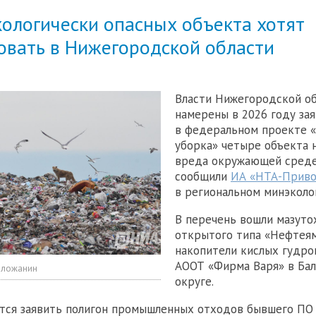
ологически опасных объекта хотят
овать в Нижегородской области
Власти Нижегородской о
намерены в 2026 году зая
в федеральном проекте «
уборка» четыре объекта 
вреда окружающей среде
сообщили
ИА «НТА-Приво
в региональном минэколо
В перечень вошли мазут
открытого типа «Нефтея
накопители кислых гудро
АООТ «Фирма Варя» в Ба
оложанин
округе.
тся заявить полигон промышленных отходов бывшего ПО