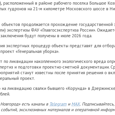
), расположенный в районе рабочего поселка Большое Кози
лых гудронов на 21-м километре Московского шоссе в Н
х объектов продолжается прохождение государственной 
ли) экспертизы ФАУ «Главгосэкспертиза России». Ожидаетс
заключения будут получены в июле 2026 года.
ия экспертных процедур объекты представят для отбор
проект «Генеральная уборка».
т по ликвидации накопленного экологического вреда опр
пертиз и подготовки проектно-сметной документации. С
оприятий станут известны после принятия решения о вк
еральный проект.
то на ликвидацию свалки бывшего «Корунда» в Дзержинск
блей.
Новгород» есть каналы в
Telegram
и
MAX
. Подписывайтесь,
х событий, эксклюзивных материалов и оперативной информ