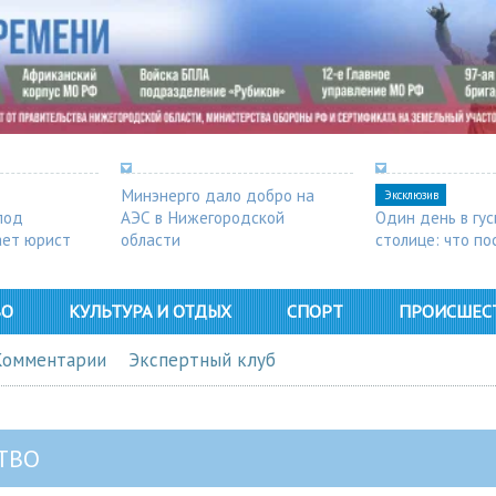
Минэнерго дало добро на
Эксклюзив
под
АЭС в Нижегородской
Один день в гу
ает юрист
области
столице: что п
в Арзамасе
ВО
КУЛЬТУРА И ОТДЫХ
СПОРТ
ПРОИСШЕС
Комментарии
Экспертный клуб
ТВО