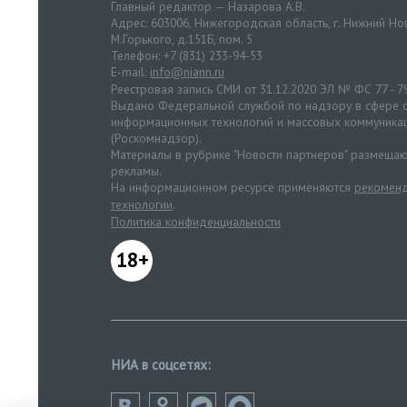
Главный редактор — Назарова А.В.
Адрес: 603006, Нижегородская область, г. Нижний Нов
М.Горького, д.151Б, пом. 5
Телефон: +7 (831) 233-94-53
E-mail:
info@niann.ru
Реестровая запись СМИ от 31.12.2020 ЭЛ № ФС 77 - 7
Выдано Федеральной службой по надзору в сфере с
информационных технологий и массовых коммуника
(Роскомнадзор).
Материалы в рубрике "Новости партнеров" размещаю
рекламы.
На информационном ресурсе применяются
рекоменд
технологии
.
Политика конфиденциальности
18+
НИА в соцсетях: