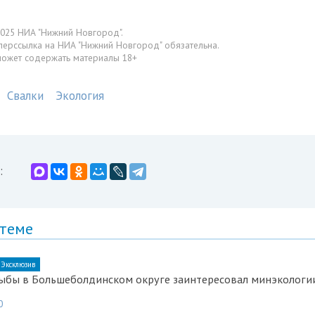
025 НИА "Нижний Новгород".
перссылка на НИА "Нижний Новгород" обязательна.
может содержать материалы 18+
Свалки
Экология
:
 теме
Эксклюзив
ыбы в Большеболдинском округе заинтересовал минэкологи
0