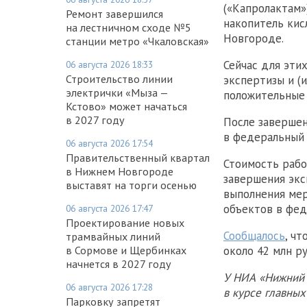
(«Капролактам»
Ремонт завершился
накопитель кис
на лестничном сходе №5
Новгороде.
станции метро «Чкаловская»
Сейчас для эти
06 августа 2026 18:33
Строительство линии
экспертизы и (и
электрички «Мыза —
положительные 
Кстово» может начаться
в 2027 году
После завершен
в федеральный 
06 августа 2026 17:54
Правительственный квартал
Стоимость рабо
в Нижнем Новгороде
завершения экс
выставят на торги осенью
выполнения мер
объектов в фед
06 августа 2026 17:47
Проектирование новых
Сообщалось
, ч
трамвайных линий
в Сормове и Щербинках
около 42 млн ру
начнется в 2027 году
У НИА «Нижний 
06 августа 2026 17:28
в курсе главны
Парковку запретят