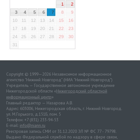
1
2
3
4
5
6
7
8
9
10
11
12
13
14
15
16
17
18
19
20
21
22
23
24
25
26
27
28
29
30
31
Copyright © 1999—2026 Независимое информационное
агентство "Нижний Новгород" (НИА "Нижний Новгород")
Учредитель — Государственное автономное учреждение
Нижегородской области «
Нижегородский областной
информационный центр
»
Главный редактор — Назарова А.В.
Адрес: 603006, Нижегородская область, г. Нижний Новгород.
ул. М.Горького, д.151Б, пом. 5
Телефон: +7 (831) 233-94-53
E-mail:
info@niann.ru
Реестровая запись СМИ от 31.12.2020 ЭЛ № ФС 77 - 79798.
Выдано Федеральной службой по надзору в сфере связи,