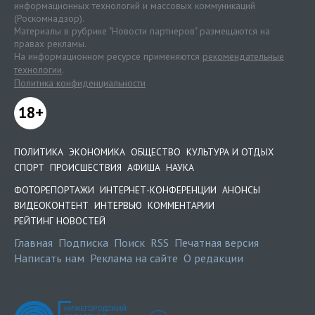
информационных технологий и массовых коммуникаций
(Роскомнадзор).
Материалы в рубрике "Новости партнеров" размещаются на
правах рекламы.
На информационном ресурсе применяются
рекомендательные
технологии
.
Политика конфиденциальности
18+
ПОЛИТИКА
ЭКОНОМИКА
ОБЩЕСТВО
КУЛЬТУРА И ОТДЫХ
СПОРТ
ПРОИСШЕСТВИЯ
АФИША
НАУКА
ФОТОРЕПОРТАЖИ
ИНТЕРНЕТ-КОНФЕРЕНЦИИ
АНОНСЫ
ВИДЕОКОНТЕНТ
ИНТЕРВЬЮ
КОММЕНТАРИИ
РЕЙТИНГ НОВОСТЕЙ
Главная
Подписка
Поиск
RSS
Печатная версия
Написать нам
Реклама на сайте
О редакции