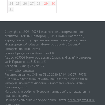
24
25
26
27
28
29
30
31
Copyright © 1999—2026 Независимое информационное
агентство "Нижний Новгород" (НИА "Нижний Новгород")
Учредитель — Государственное автономное учреждение
Нижегородской области «
Нижегородский областной
информационный центр
»
Главный редактор — Назарова А.В.
Адрес: 603006, Нижегородская область, г. Нижний Новгород.
ул. М.Горького, д.151Б, пом. 5
Телефон: +7 (831) 233-94-53
E-mail:
info@niann.ru
Реестровая запись СМИ от 31.12.2020 ЭЛ № ФС 77 - 79798.
Выдано Федеральной службой по надзору в сфере связи,
информационных технологий и массовых коммуникаций
(Роскомнадзор).
Материалы в рубрике "Новости партнеров" размещаются на
правах рекламы.
На информационном ресурсе применяются
рекомендательные
технологии
.