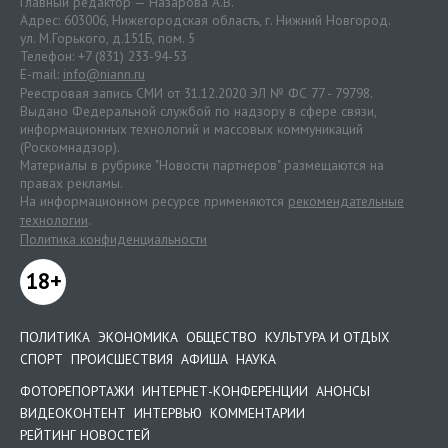
Главный редактор — Назарова А.В.
Адрес: 603006, Нижегородская область, г. Нижний Новгород.
ул. М.Горького, д.151Б, пом. 5
Телефон: +7 (831) 233-94-53
E-mail:
info@niann.ru
Реестровая запись СМИ от 31.12.2020 ЭЛ № ФС 77 - 79798.
Выдано Федеральной службой по надзору в сфере связи,
информационных технологий и массовых коммуникаций
(Роскомнадзор).
Материалы в рубрике "Новости партнеров" размещаются на
правах рекламы.
На информационном ресурсе применяются
рекомендательные
технологии
.
Политика конфиденциальности
18+
ПОЛИТИКА
ЭКОНОМИКА
ОБЩЕСТВО
КУЛЬТУРА И ОТДЫХ
СПОРТ
ПРОИСШЕСТВИЯ
АФИША
НАУКА
ФОТОРЕПОРТАЖИ
ИНТЕРНЕТ-КОНФЕРЕНЦИИ
АНОНСЫ
ВИДЕОКОНТЕНТ
ИНТЕРВЬЮ
КОММЕНТАРИИ
РЕЙТИНГ НОВОСТЕЙ