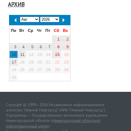
АРХИВ
Пн
Вт
Ср
Чт
Пт
Сб
Вс
1
2
3
4
5
6
7
8
9
10
11
12
13
14
15
16
17
18
19
20
21
22
23
24
25
26
27
28
29
30
31
Copyright © 1999—2026 Независимое информационное
агентство "Нижний Новгород" (НИА "Нижний Новгород")
Учредитель — Государственное автономное учреждение
Нижегородской области «
Нижегородский областной
информационный центр
»