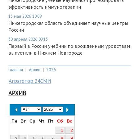
Нижегородские ученые научились прогнозировать
эффективность иммунотерапии
15 мая 2026 10:09
Нижегородская область объединяет научные центры
России
30 апреля 2026 09:15
Первый в России учебник по врожденным уродствам
выпустили в Нижнем Новгороде
Главная
|
Архив
|
2026
Аграгетор 24СМИ
АРХИВ
Пн
Вт
Ср
Чт
Пт
Сб
Вс
1
2
3
4
5
6
7
8
9