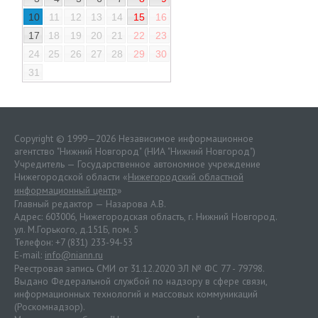
10
11
12
13
14
15
16
17
18
19
20
21
22
23
24
25
26
27
28
29
30
31
Copyright © 1999—2026 Независимое информационное
агентство "Нижний Новгород" (НИА "Нижний Новгород")
Учредитель — Государственное автономное учреждение
Нижегородской области «
Нижегородский областной
информационный центр
»
Главный редактор — Назарова А.В.
Адрес: 603006, Нижегородская область, г. Нижний Новгород.
ул. М.Горького, д.151Б, пом. 5
Телефон: +7 (831) 233-94-53
E-mail:
info@niann.ru
Реестровая запись СМИ от 31.12.2020 ЭЛ № ФС 77 - 79798.
Выдано Федеральной службой по надзору в сфере связи,
информационных технологий и массовых коммуникаций
(Роскомнадзор).