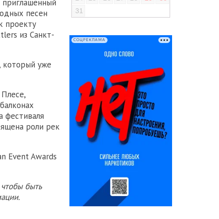
и приглашенный
31
родных песен
к проекту
lers из Санкт-
СОЦРЕКЛАМА
, который уже
 Плесе,
 балконах
а фестиваля
вящена роли рек
n Event Awards
 чтобы быть
ации.