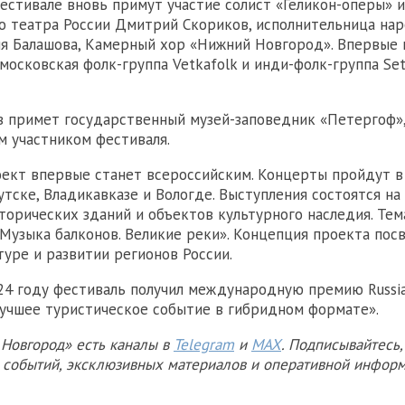
фестивале вновь примут участие солист «Геликон-оперы» 
о театра России Дмитрий Скориков, исполнительница на
я Балашова, Камерный хор «Нижний Новгород». Впервые 
осковская фолк-группа Vetkafolk и инди-фолк-группа Sett
 примет государственный музей-заповедник «Петергоф»
м участником фестиваля.
оект впервые станет всероссийским. Концерты пройдут в
утске, Владикавказе и Вологде. Выступления состоятся на
торических зданий и объектов культурного наследия. Тем
«Музыка балконов. Великие реки». Концепция проекта пос
туре и развитии регионов России.
24 году фестиваль получил международную премию Russia
учшее туристическое событие в гибридном формате».
Новгород» есть каналы в
Telegram
и
MAX
. Подписывайтесь,
х событий, эксклюзивных материалов и оперативной информ