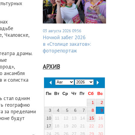
ультурных
онах
садьбе
03 августа 2026 09:56
, Чкаловске,
Ночной забег 2026
в «Столице закатов»:
фоторепортаж
театра драмы.
ные
АРХИВ
ород»,
о ансамбля
в и солистка
Пн
Вт
Ср
Чт
Пт
Сб
Вс
ь стал одним
1
2
ть географию
3
4
5
6
7
8
9
а за пределами
ионе будут
10
11
12
13
14
15
16
17
18
19
20
21
22
23
24
25
26
27
28
29
30