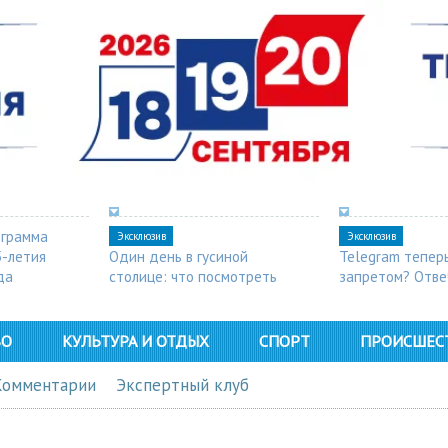
ограмма
Эксклюзив
Эксклюзив
5-летия
Один день в гусиной
Telegram тепер
да
столице: что посмотреть
запретом? Отве
в Арзамасе
ВО
КУЛЬТУРА И ОТДЫХ
СПОРТ
ПРОИСШЕС
Комментарии
Экспертный клуб