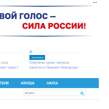
Эксклюзив
ь под
Озвучены сроки запуска
чает юрист
канатки в Нижнем Новгороде
ТВИЯ
АФИША
НАУКА