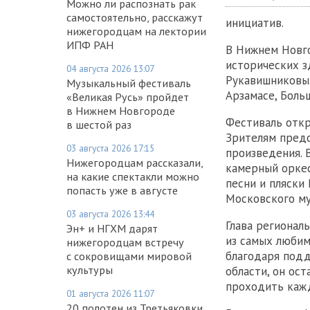
Можно ли распознать рак
самостоятельно, расскажут
инициатив.
нижегородцам на лектории
ИПФ РАН
В Нижнем Новго
исторических з
04 августа 2026 13:07
Рукавишниковых
Музыкальный фестиваль
Арзамасе, Боль
«Великая Русь» пройдет
в Нижнем Новгороде
Фестиваль откр
в шестой раз
Зрителям предс
03 августа 2026 17:15
произведения. 
Нижегородцам рассказали,
камерный оркес
на какие спектакли можно
песни и пляски
попасть уже в августе
Московского му
03 августа 2026 13:44
Глава регионал
Эн+ и НГХМ дарят
из самых любим
нижегородцам встречу
благодаря подд
с сокровищами мировой
культуры
области, он ос
проходить кажд
01 августа 2026 11:07
20 полотен из Третьяковки