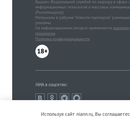
Выдано Федеральной службой по надзору в сфере с
информационных технологий и массовых коммуника
(Роскомнадзор).
Материалы в рубрике "Новости партнеров" размещаю
рекламы.
На информационном ресурсе применяются
рекоменд
технологии
.
Политика конфиденциальности
18+
НИА в соцсетях:
Используя сайт niann.ru, Вы соглашаете