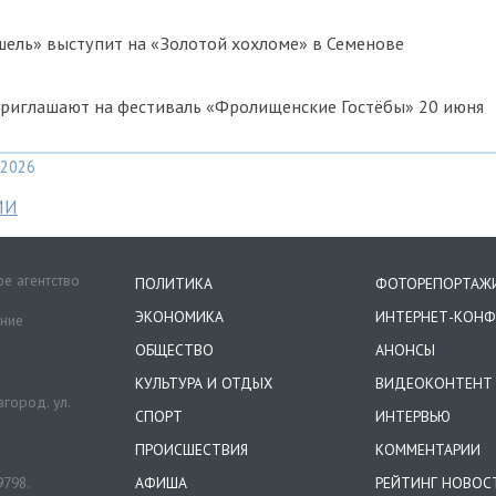
ель» выступит на «Золотой хохломе» в Семенове
риглашают на фестиваль «Фролищенские Гостёбы» 20 июня
2026
МИ
е агентство
ПОЛИТИКА
ФОТОРЕПОРТАЖ
ЭКОНОМИКА
ИНТЕРНЕТ-КОНФ
ение
ОБЩЕСТВО
АНОНСЫ
КУЛЬТУРА И ОТДЫХ
ВИДЕОКОНТЕНТ
город. ул.
СПОРТ
ИНТЕРВЬЮ
ПРОИСШЕСТВИЯ
КОММЕНТАРИИ
9798.
АФИША
РЕЙТИНГ НОВОС