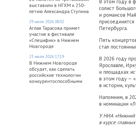
В этом году в 
выставили в НГХМ к 250-
солист Большог
летию Александра Ступина
и романсов Май
присоединятся м
29 июля 2026 08:02
Аглая Тарасова примет
Петербурга.
участие в фестивале
Пять концертов
«Специфик» в Нижнем
Новгороде
стал постоянны
23 июля 2026 17:19
В 2026 году пр
В Нижнем Новгороде
Ярославле, Ирк
обсудят, как сделать
и площадках ис
российские технологии
в этом году — 
конкурентоспособными
в истории, куль
Напомним, в 20
в номинации «Л
У НИА «Нижний 
в курсе главны