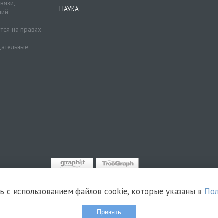
вязи,
НАУКА
ций
тся на правах
ательные
сь с использованием файлов cookie, которые указаны в
Пол
Принять