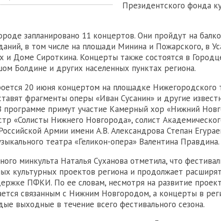
Президентского фонда к
роде запланировано 11 концертов. Они пройдут на балк
даний, в том числе на площади Минина и Пожарского, в У
 и Доме Сироткина. Концерты также состоятся в Городце
шом Болдине и других населенных пунктах региона.
оется 20 июня концертом на площадке Нижегородского 
тавят фрагменты оперы «Иван Сусанин» и другие извест
В программе примут участие Камерный хор «Нижний Новг
тр «Солисты Нижнего Новгорода», солист Академическог
 Российской Армии имени А.В. Александрова Степан Егурае
зыкального театра «Геликон-опера» Валентина Правдина.
ьного минкульта Наталья Суханова отметила, что фестивал
ых культурных проектов региона и продолжает расширя
ержке ПФКИ. По ее словам, несмотря на развитие проект
тается связанным с Нижним Новгородом, а концерты в рег
ые выходные в течение всего фестивального сезона.