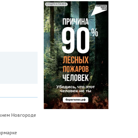
СОЦРЕКЛАМА
ижнем Новгороде
ярмарке