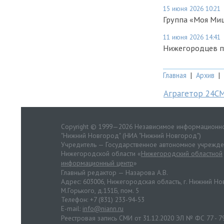
15 июня 2026 10:21
Группа «Моя Миш
11 июня 2026 14:41
Нижегородцев п
Главная
|
Архив
|
Аграгетор 24С
Copyright © 1999—2026 Независимое информационно
"Нижний Новгород" (НИА "Нижний Новгород")
Учредитель — Государственное автономное учрежд
Нижегородской области «
Нижегородский областной
информационный центр
»
Главный редактор — Назарова А.В.
Адрес: 603006, Нижегородская область, г. Нижний Нов
М.Горького, д.151Б, пом. 5
Телефон: +7 (831) 233-94-53
E-mail:
info@niann.ru
Реестровая запись СМИ от 31.12.2020 ЭЛ № ФС 77 - 7