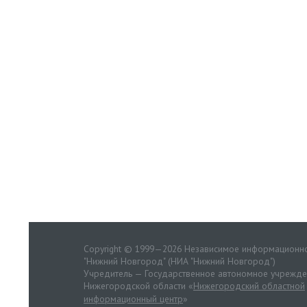
Copyright © 1999—2026 Независимое информационно
"Нижний Новгород" (НИА "Нижний Новгород")
Учредитель — Государственное автономное учрежд
Нижегородской области «
Нижегородский областной
информационный центр
»