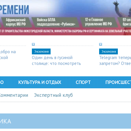
добро на
Эксклюзив
Эксклюзив
ской
Один день в гусиной
Telegram тепер
столице: что посмотреть
запретом? Отве
в Арзамасе
ВО
КУЛЬТУРА И ОТДЫХ
СПОРТ
ПРОИСШЕС
Комментарии
Экспертный клуб
ИКА