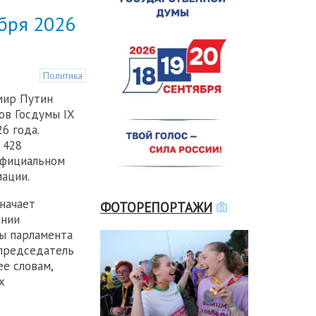
ября 2026
Политика
мир Путин
ов Госдумы IX
6 года.
 428
официальном
ации.
начает
ФОТОРЕПОРТАЖИ
ании
ы парламента
 председатель
е словам,
х