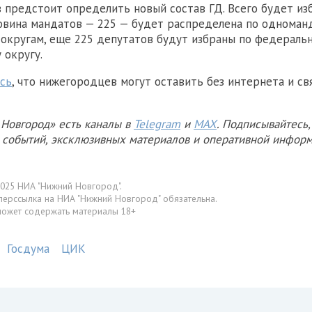
 предстоит определить новый состав ГД. Всего будет из
овина мандатов — 225 — будет распределена по однома
округам, еще 225 депутатов будут избраны по федераль
 округу.
сь
, что нижегородцев могут оставить без интернета и св
Новгород» есть каналы в
Telegram
и
MAX
. Подписывайтесь,
х событий, эксклюзивных материалов и оперативной информ
025 НИА "Нижний Новгород".
перссылка на НИА "Нижний Новгород" обязательна.
может содержать материалы 18+
Госдума
ЦИК