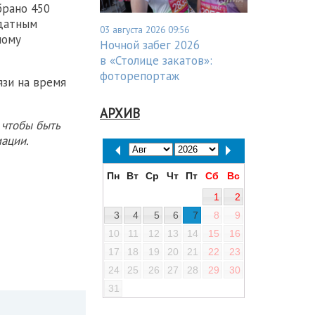
брано 450
ндатным
03 августа 2026 09:56
ному
Ночной забег 2026
в «Столице закатов»:
фоторепортаж
язи на время
АРХИВ
 чтобы быть
ации.
Пн
Вт
Ср
Чт
Пт
Сб
Вс
1
2
3
4
5
6
7
8
9
10
11
12
13
14
15
16
17
18
19
20
21
22
23
24
25
26
27
28
29
30
31