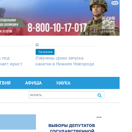
Эксклюзив
ь под
Озвучены сроки запуска
чает юрист
канатки в Нижнем Новгороде
ТВИЯ
АФИША
НАУКА