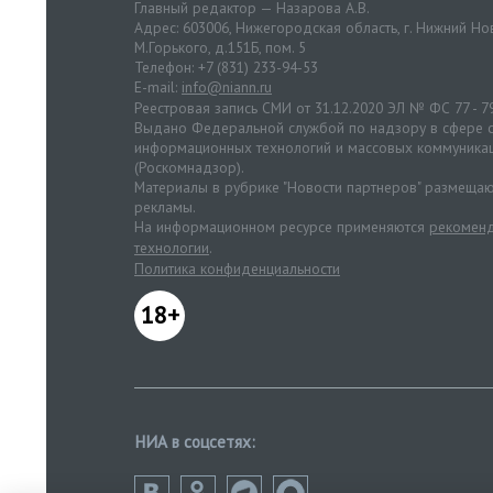
Главный редактор — Назарова А.В.
Адрес: 603006, Нижегородская область, г. Нижний Нов
М.Горького, д.151Б, пом. 5
Телефон: +7 (831) 233-94-53
E-mail:
info@niann.ru
Реестровая запись СМИ от 31.12.2020 ЭЛ № ФС 77 - 7
Выдано Федеральной службой по надзору в сфере с
информационных технологий и массовых коммуника
(Роскомнадзор).
Материалы в рубрике "Новости партнеров" размещаю
рекламы.
На информационном ресурсе применяются
рекоменд
технологии
.
Политика конфиденциальности
18+
НИА в соцсетях: