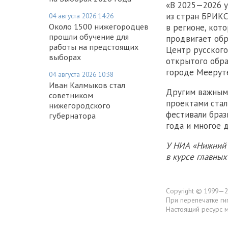
«В 2025—2026 у
из стран БРИКС
04 августа 2026 14:26
Около 1500 нижегородцев
в регионе, кот
прошли обучение для
продвигает об
работы на предстоящих
Центр русского
выборах
открытого обра
городе Мееруте»
04 августа 2026 10:38
Иван Калмыков стал
Другим важным 
советником
проектами стал
нижегородского
фестивали браз
губернатора
года и многое д
У НИА «Нижний 
в курсе главны
Copyright © 1999—2
При перепечатке ги
Настоящий ресурс 