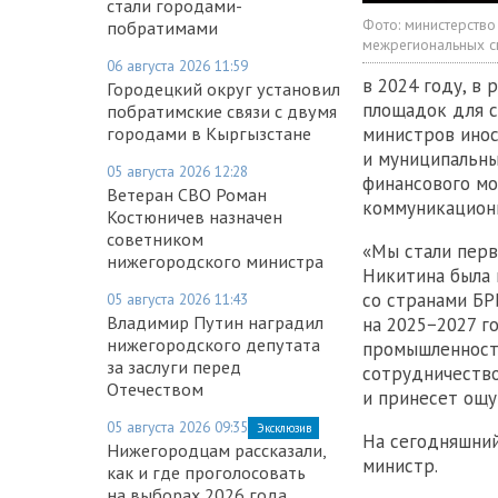
стали городами-
Фото:
министерств
побратимами
межрегиональных с
06 августа 2026 11:59
в 2024 году, в
Городецкий округ установил
площадок для с
побратимские связи с двумя
городами в Кыргызстане
министров инос
и муниципальны
05 августа 2026 12:28
финансового мо
Ветеран СВО Роман
коммуникационн
Костюничев назначен
советником
«Мы стали перв
нижегородского министра
Никитина была 
со странами БР
05 августа 2026 11:43
Владимир Путин наградил
на 2025−2027 г
нижегородского депутата
промышленность,
за заслуги перед
сотрудничество
Отечеством
и принесет ощу
05 августа 2026 09:35
Эксклюзив
На сегодняшний
Нижегородцам рассказали,
министр.
как и где проголосовать
на выборах 2026 года