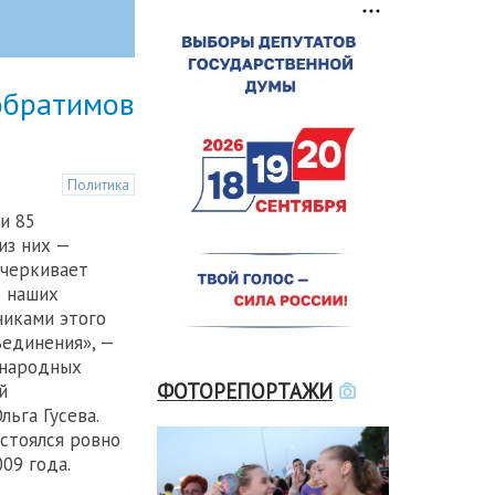
побратимов
Политика
и 85
из них —
дчеркивает
о наших
никами этого
единения», —
ународных
ФОТОРЕПОРТАЖИ
й
ьга Гусева.
стоялся ровно
09 года.