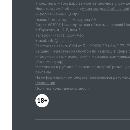
Учредитель — Государственное автономное учрежд
Нижегородской области «
Нижегородский областной
информационный центр
»
Главный редактор — Назарова А.В.
Адрес: 603006, Нижегородская область, г. Нижний Нов
М.Горького, д.151Б, пом. 5
Телефон: +7 (831) 233-94-53
E-mail:
info@niann.ru
Реестровая запись СМИ от 31.12.2020 ЭЛ № ФС 77 - 7
Выдано Федеральной службой по надзору в сфере с
информационных технологий и массовых коммуника
(Роскомнадзор).
Материалы в рубрике "Новости партнеров" размещаю
рекламы.
На информационном ресурсе применяются
рекоменд
технологии
.
Политика конфиденциальности
18+