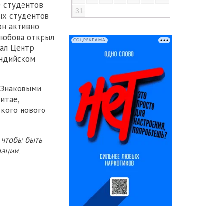
0 студентов
31
ых студентов
он активно
любова открыл
СОЦРЕКЛАМА
дал Центр
индийском
 Знаковыми
итае,
ского нового
 чтобы быть
ации.