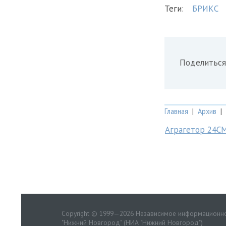
Теги:
БРИКС
Поделиться
Главная
|
Архив
|
Аграгетор 24С
Copyright © 1999—2026 Независимое информационно
"Нижний Новгород" (НИА "Нижний Новгород")