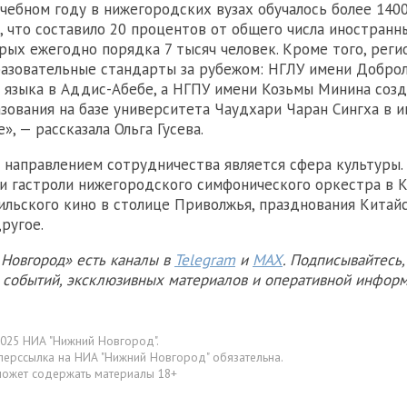
чебном году в нижегородских вузах обучалось более 140
, что составило 20 процентов от общего числа иностранн
орых ежегодно порядка 7 тысяч человек. Кроме того, реги
разовательные стандарты за рубежом: НГЛУ имени Добро
 языка в Аддис-Абебе, а НГПУ имени Козьмы Минина соз
зования на базе университета Чаудхари Чаран Сингха в 
, — рассказала Ольга Гусева.
направлением сотрудничества является сфера культуры.
и гастроли нижегородского симфонического оркестра в К
ильского кино в столице Приволжья, празднования Китай
ругое.
Новгород» есть каналы в
Telegram
и
MAX
. Подписывайтесь,
х событий, эксклюзивных материалов и оперативной информ
025 НИА "Нижний Новгород".
перссылка на НИА "Нижний Новгород" обязательна.
может содержать материалы 18+