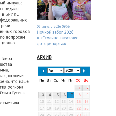
бый импульс
я придало
и в БРИКС
х федеральных
тречи
03 августа 2026 09:56
ненных городов
Ночной забег 2026
 по вопросам
в «Столице закатов»:
ационно-
фоторепортаж
АРХИВ
 Глеба
чества
мма,
рах, включая
Пн
Вт
Ср
Чт
Пт
Сб
Вс
рена, что наше
тия региона
1
2
льга Гусева.
3
4
5
6
7
8
9
10
11
12
13
14
15
16
 отметила
17
18
19
20
21
22
23
24
25
26
27
28
29
30