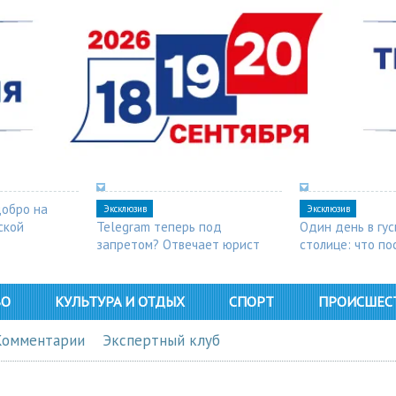
добро на
Эксклюзив
Эксклюзив
ской
Telegram теперь под
Один день в гу
запретом? Отвечает юрист
столице: что п
в Арзамасе
ВО
КУЛЬТУРА И ОТДЫХ
СПОРТ
ПРОИСШЕС
Комментарии
Экспертный клуб