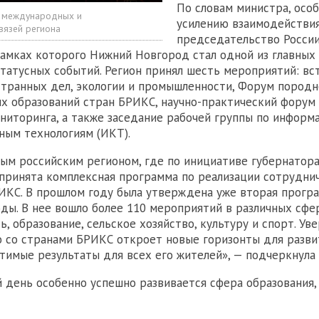
По словам министра, осо
о международных и
усилению взаимодействи
вязей региона
председательство Росси
 рамках которого Нижний Новгород стал одной из главны
татусных событий. Регион принял шесть мероприятий: вс
транных дел, экологии и промышленности, Форум пород
х образований стран БРИКС, научно-практический форум
ниторинга, а также заседание рабочей группы по информ
ым технологиям (ИКТ).
ым российским регионом, где по инициативе губернатора
принята комплексная программа по реализации сотрудни
ИКС. В прошлом году была утверждена уже вторая програ
оды. В нее вошло более 110 мероприятий в различных сфе
 образование, сельское хозяйство, культуру и спорт. Уве
 со странами БРИКС откроет новые горизонты для разви
тимые результаты для всех его жителей», — подчеркнула О
 день особенно успешно развивается сфера образования,