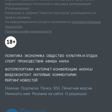
информационных технологий и массовых коммуникаций
(Роскомнадзор).
Материалы в рубрике "Новости партнеров" размещаются на
правах рекламы.
На информационном ресурсе применяются
рекомендательные
технологии
.
Политика конфиденциальности
18+
ПОЛИТИКА
ЭКОНОМИКА
ОБЩЕСТВО
КУЛЬТУРА И ОТДЫХ
СПОРТ
ПРОИСШЕСТВИЯ
АФИША
НАУКА
ФОТОРЕПОРТАЖИ
ИНТЕРНЕТ-КОНФЕРЕНЦИИ
АНОНСЫ
ВИДЕОКОНТЕНТ
ИНТЕРВЬЮ
КОММЕНТАРИИ
РЕЙТИНГ НОВОСТЕЙ
Главная
Подписка
Поиск
RSS
Печатная версия
Написать нам
Реклама на сайте
О редакции