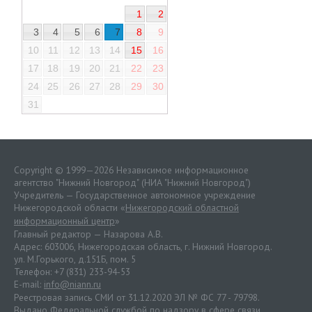
1
2
3
4
5
6
7
8
9
10
11
12
13
14
15
16
17
18
19
20
21
22
23
24
25
26
27
28
29
30
31
Copyright © 1999—2026 Независимое информационное
агентство "Нижний Новгород" (НИА "Нижний Новгород")
Учредитель — Государственное автономное учреждение
Нижегородской области «
Нижегородский областной
информационный центр
»
Главный редактор — Назарова А.В.
Адрес: 603006, Нижегородская область, г. Нижний Новгород.
ул. М.Горького, д.151Б, пом. 5
Телефон: +7 (831) 233-94-53
E-mail:
info@niann.ru
Реестровая запись СМИ от 31.12.2020 ЭЛ № ФС 77 - 79798.
Выдано Федеральной службой по надзору в сфере связи,