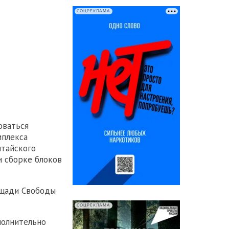
СОЦРЕКЛАМА
оваться
мплекса
итайского
 сборке блоков
ощади Свободы
СОЦРЕКЛАМА
полнительно