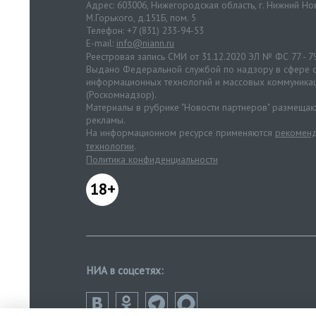
Адрес: 603006, Нижегородская область, г. Нижний Нов
М.Горького, д.151Б, пом. 5
Телефон: +7 (831) 233-94-53
E-mail:
info@niann.ru
Реестровая запись СМИ от 31.12.2020 ЭЛ № ФС 77 - 7
Выдано Федеральной службой по надзору в сфере с
информационных технологий и массовых коммуника
(Роскомнадзор).
Материалы в рубрике "Новости партнеров" размещаю
рекламы.
На информационном ресурсе применяются
рекоменд
технологии
.
Политика конфиденциальности
18+
НИА в соцсетях: