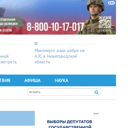
Минэнерго дало добро на
синой
АЭС в Нижегородской
осмотреть
области
ТВИЯ
АФИША
НАУКА