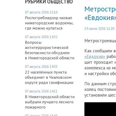
РУБРИКИ ОБЩЕСТВО
Метростр
07 августа 2026 15:10
«Евдокия
Роспотребнадзор назвал
нижегородские водоемы,
где можно купаться
19 июня 2026 11:20
07 августа 2026 14:52
Метростроевцы
Вопросы
антитеррористической
Как сообщили в
безопасности обсудили
«Евдокия»
рабо
в Нижегородской области
щит проходит н
07 августа 2026 14:35
комплекса из м
22 населённых пункта
и настройки об
объединят в Чкаловском
округе ради газификации
По данным стро
колец постоянн
07 августа 2026 14:11
установили шес
В Нижегородской области
выбрали лучшего лесного
пожарного
07 августа 2026 13:45