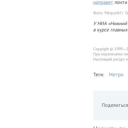
направят
почти 
Фото:
"МетроНН"/ T
У НИА «Нижний 
в курсе главны
Copyright © 1999—2
При перепечатке ги
Настоящий ресурс 
Теги:
Метро
Поделиться