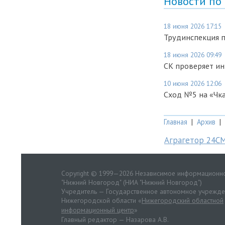
Новости по
18 июня 2026 17:15
Трудинспекция 
18 июня 2026 09:49
СК проверяет ин
10 июня 2026 12:06
Сход №5 на «Чк
Главная
|
Архив
|
Аграгетор 24С
Copyright © 1999—2026 Независимое информационно
"Нижний Новгород" (НИА "Нижний Новгород")
Учредитель — Государственное автономное учрежд
Нижегородской области «
Нижегородский областной
информационный центр
»
Главный редактор — Назарова А.В.