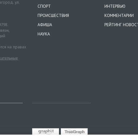
город. ул.
СПОРТ
ИНТЕРВЬЮ
ПРОИСШЕСТВИЯ
КОММЕНТАРИИ
9798.
АФИША
РЕЙТИНГ НОВОС
вязи,
НАУКА
ций
тся на правах
ательные