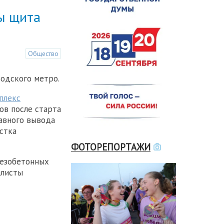
ы щита
Общество
одского метро.
плекс
ов после старта
авного вывода
стка
ФОТОРЕПОРТАЖИ
лезобетонных
алисты