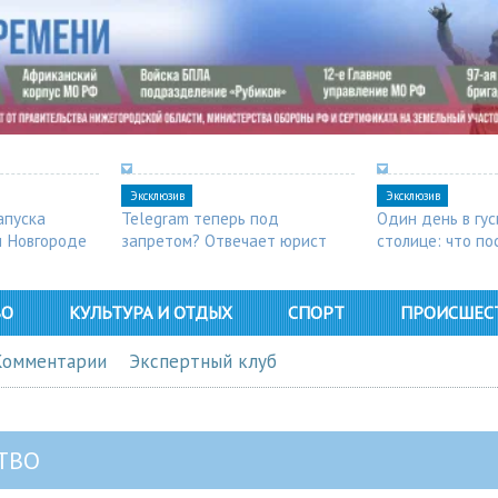
Эксклюзив
Эксклюзив
апуска
Telegram теперь под
Один день в гу
м Новгороде
запретом? Отвечает юрист
столице: что п
в Арзамасе
ВО
КУЛЬТУРА И ОТДЫХ
СПОРТ
ПРОИСШЕС
Комментарии
Экспертный клуб
ТВО