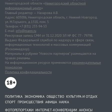
Нижегородской области «
Нижегородский областной
информационный центр
»
Главный редактор — Назарова А.В.
Адрес: 603006, Нижегородская область, г. Нижний Новгород.
ул. М.Горького, д.151Б, пом. 5
Телефон: +7 (831) 233-94-53
E-mail:
info@niann.ru
Реестровая запись СМИ от 31.12.2020 ЭЛ № ФС 77 - 79798.
Выдано Федеральной службой по надзору в сфере связи,
информационных технологий и массовых коммуникаций
(Роскомнадзор).
Материалы в рубрике "Новости партнеров" размещаются на
правах рекламы.
На информационном ресурсе применяются
рекомендательные
технологии
.
Политика конфиденциальности
18+
ПОЛИТИКА
ЭКОНОМИКА
ОБЩЕСТВО
КУЛЬТУРА И ОТДЫХ
СПОРТ
ПРОИСШЕСТВИЯ
АФИША
НАУКА
ФОТОРЕПОРТАЖИ
ИНТЕРНЕТ-КОНФЕРЕНЦИИ
АНОНСЫ