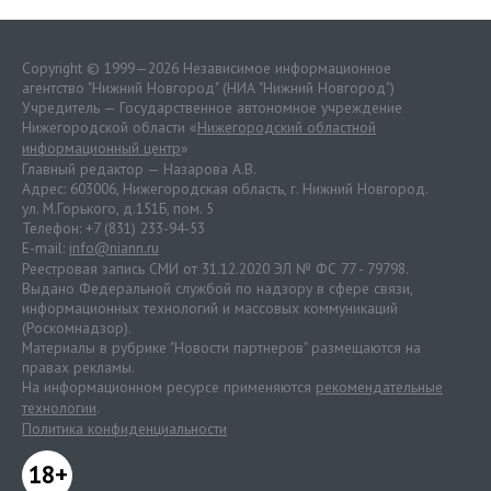
Copyright © 1999—2026 Независимое информационное
агентство "Нижний Новгород" (НИА "Нижний Новгород")
Учредитель — Государственное автономное учреждение
Нижегородской области «
Нижегородский областной
информационный центр
»
Главный редактор — Назарова А.В.
Адрес: 603006, Нижегородская область, г. Нижний Новгород.
ул. М.Горького, д.151Б, пом. 5
Телефон: +7 (831) 233-94-53
E-mail:
info@niann.ru
Реестровая запись СМИ от 31.12.2020 ЭЛ № ФС 77 - 79798.
Выдано Федеральной службой по надзору в сфере связи,
информационных технологий и массовых коммуникаций
(Роскомнадзор).
Материалы в рубрике "Новости партнеров" размещаются на
правах рекламы.
На информационном ресурсе применяются
рекомендательные
технологии
.
Политика конфиденциальности
18+