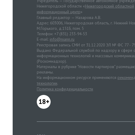
Учредитель — Государственное автономное учрежд
Нижегородской области «
Нижегородский областной
информационный центр
»
Главный редактор — Назарова А.В.
Адрес: 603006, Нижегородская область, г. Нижний Нов
М.Горького, д.151Б, пом. 5
Телефон: +7 (831) 233-94-53
E-mail:
info@niann.ru
Реестровая запись СМИ от 31.12.2020 ЭЛ № ФС 77 - 7
Выдано Федеральной службой по надзору в сфере с
информационных технологий и массовых коммуника
(Роскомнадзор).
Материалы в рубрике "Новости партнеров" размещаю
рекламы.
На информационном ресурсе применяются
рекоменд
технологии
.
Политика конфиденциальности
18+