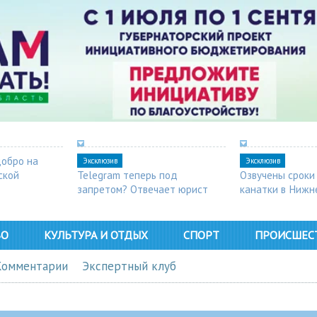
добро на
Эксклюзив
Эксклюзив
ской
Telegram теперь под
Озвучены сроки
запретом? Отвечает юрист
канатки в Нижн
ВО
КУЛЬТУРА И ОТДЫХ
СПОРТ
ПРОИСШЕС
Комментарии
Экспертный клуб