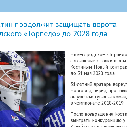
стин продолжит защищать ворота
ского «Торпедо» до 2028 года
Нижегородское «Торпедо
соглашение с голкипером
Костиным. Новый контрак
до 31 мая 2028 года.
31-летний вратарь верну
Новгород перед прошлым
он уже выступал за коман
в чемпионате-2018/2019.
После возвращения Кости
выиграть конкуренцию у
Кульбакова и закрепился 