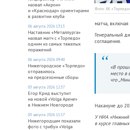
назвал «Акрон»
Фото:
ХК «Торпедо
и «Краснодар» ориентирами
в развитии клуба
матча, включая 
06 августа 2026 13:13
Наставник «Металлурга»
Генеральный ди
назвал матч с «Торпедо»
соглашения.
одним из самых тяжелых
поражений
06 августа 2026 09:40
Нижегородское «Торпедо»
«В прошл
отправилось
место в 
на предсезонные сборы
что „Мин
03 августа 2026 12:37
Егор Крид выступит
на новой «Volga Арене»
в Нижнем Новгороде
Накануне до 20
03 августа 2026 11:57
У НИА «Нижний 
Нижегородцам показали
в курсе главны
фото с трибун «Volga