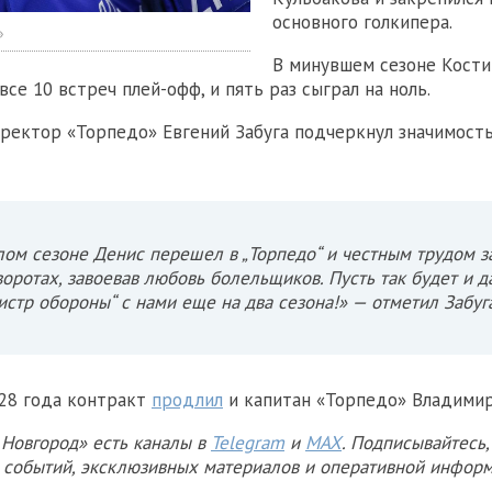
основного голкипера.
»
В минувшем сезоне Кости
все 10 встреч плей-офф, и пять раз сыграл на ноль.
ректор «Торпедо» Евгений Забуга подчеркнул значимост
ом сезоне Денис перешел в „Торпедо“ и честным трудом з
воротах, завоевав любовь болельщиков. Пусть так будет и д
истр обороны“ с нами еще на два сезона!» — отметил Забуг
28 года контракт
продлил
и капитан «Торпедо» Владимир
Новгород» есть каналы в
Telegram
и
MAX
. Подписывайтесь,
х событий, эксклюзивных материалов и оперативной информ