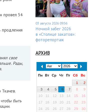
н провел 54
03 августа 2026 09:56
Ночной забег 2026
ь продления
в «Столице закатов»:
фоторепортаж
АРХИВ
анял свое
альше. Рады,
а.
Пн
Вт
Ср
Чт
Пт
Сб
Вс
1
2
3
4
5
6
7
8
9
 Ткачев.
10
11
12
13
14
15
16
 чтобы быть
17
18
19
20
21
22
23
ации.
24
25
26
27
28
29
30