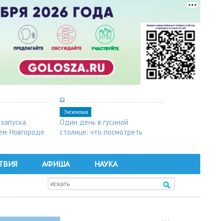
Эксклюзив
 запуска
Один день в гусиной
ем Новгороде
столице: что посмотреть
в Арзамасе
ТВИЯ
АФИША
НАУКА