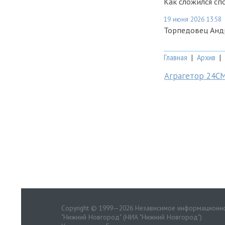
Как сложился с
19 июня 2026 13:58
Торпедовец Андр
Главная
|
Архив
|
Аграгетор 24С
Copyright © 1999—2026 Независимое информационно
"Нижний Новгород" (НИА "Нижний Новгород")