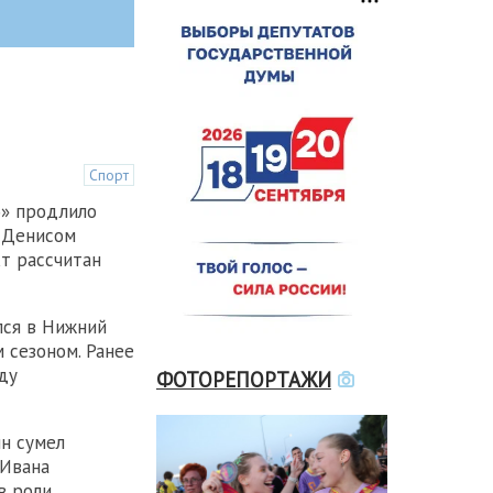
Спорт
» продлило
 Денисом
т рассчитан
лся в Нижний
 сезоном. Ранее
ду
ФОТОРЕПОРТАЖИ
н сумел
 Ивана
в роли