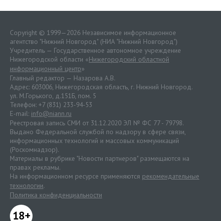
Copyright © 1999—2026 Независимое информационное
агентство "Нижний Новгород" (НИА "Нижний Новгород")
Учредитель — Государственное автономное учреждение
Нижегородской области «
Нижегородский областной
информационный центр
»
Главный редактор — Назарова А.В.
Адрес: 603006, Нижегородская область, г. Нижний Новгород.
ул. М.Горького, д.151Б, пом. 5
Телефон: +7 (831) 233-94-53
E-mail:
info@niann.ru
Реестровая запись СМИ от 31.12.2020 ЭЛ № ФС 77 - 79798.
Выдано Федеральной службой по надзору в сфере связи,
информационных технологий и массовых коммуникаций
(Роскомнадзор).
Материалы в рубрике "Новости партнеров" размещаются на
правах рекламы.
На информационном ресурсе применяются
рекомендательные
технологии
.
Политика конфиденциальности
18+