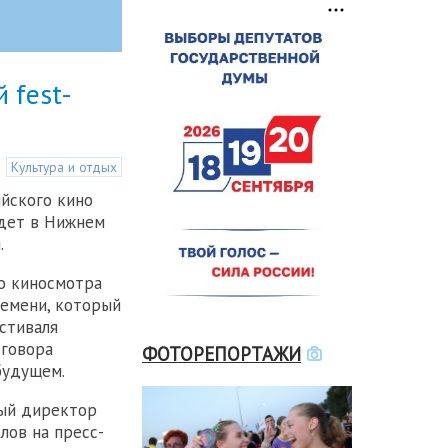
 fest-
Культура и отдых
ийского кино
йдет в Нижнем
.
о киносмотра
емени, который
стиваля
зговора
ФОТОРЕПОРТАЖИ
будущем.
ный директор
лов на пресс-