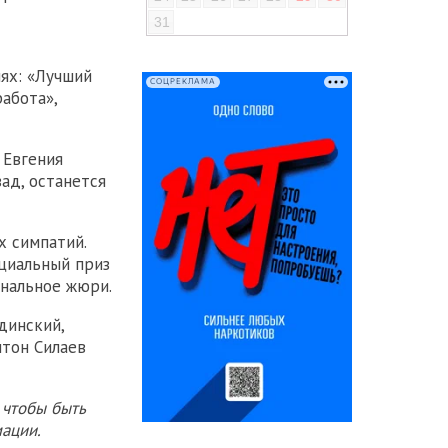
31
ях: «Лучший
СОЦРЕКЛАМА
абота»,
 Евгения
зад, останется
х симпатий.
циальный приз
ональное жюри.
динский,
нтон Силаев
 чтобы быть
ации.