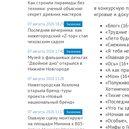
Как строили пирамиды без
в конкурсную 
техники: ученый объяснил
секрет древних мастеров
игровые и доку
07 августа 2026 18:25
Эксклюзив
«Блог» (16
Последняя вечеринка: как
«Трудные 
нижегородский «Z-top» стал
«Лето буд
чеховским садом
«Снежинка 
«Я тебя н
07 августа 2026 17:41
Эксклюзив
«Главная р
Музей о фальшивых деньгах
"Двойное дно" открылся в
«Ось» (16
Нижнем Новгороде
«А как пр
«Мон» (16
07 августа 2026 15:28
«Полуживо
Нижегородская Хохлома
Хотиненко
открыла бренд-туры
«Тихие см
проекта «Новый
«Последни
национальный бренд»
«Что ты з
07 августа 2026 11:17
Эксклюзив
«Ночная ня
Главную сцену монтируют
«Особые»,
на площади Минина к 805-
«Мифы о Г