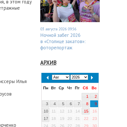
я, в этом году
етражные
03 августа 2026 09:56
Ночной забег 2026
в «Столице закатов»:
фоторепортаж
АРХИВ
жиссеры Илья
Пн
Вт
Ср
Чт
Пт
Сб
Вс
оусов
1
2
3
4
5
6
7
8
9
10
11
12
13
14
15
16
17
18
19
20
21
22
23
орченко
24
25
26
27
28
29
30