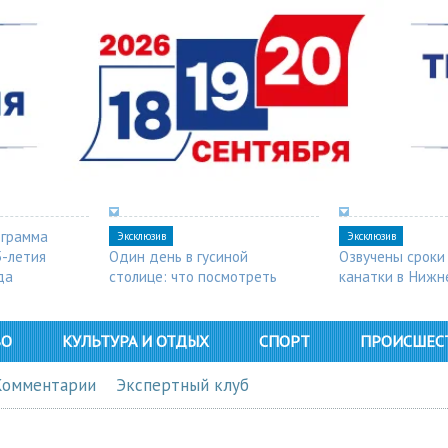
ограмма
Эксклюзив
Эксклюзив
5-летия
Один день в гусиной
Озвучены сроки
да
столице: что посмотреть
канатки в Нижн
в Арзамасе
ВО
КУЛЬТУРА И ОТДЫХ
СПОРТ
ПРОИСШЕС
Комментарии
Экспертный клуб