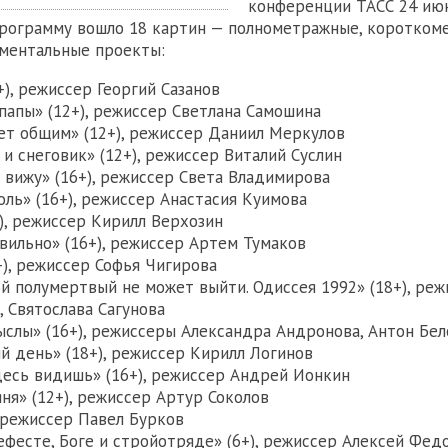
конференции ТАСС 24 июн
программу вошло 18 картин — полнометражные, коротком
ментальные проекты:
+), режиссер Георгий Сазанов
папы» (12+), режиссер Светлана Самошина
ет общим» (12+), режиссер Даниил Меркулов
и снеговик» (12+), режиссер Виталий Суслин
е вижу» (16+), режиссер Света Владимирова
оль» (16+), режиссер Анастасия Куимова
+), режиссер Кирилл Верхозин
авильно» (16+), режиссер Артем Тумаков
+), режиссер Софья Чигирова
й полумертвый не может выйти. Одиссея 1992» (18+), ре
, Святослава Сагунова
ыслы» (16+), режиссеры Александра Андронова, Антон Бел
й день» (18+), режиссер Кирилл Логинов
десь видишь» (16+), режиссер Андрей Ионкин
ня» (12+), режиссер Артур Соколов
 режиссер Павел Бурков
ефесте, Боге и стройотряде» (6+), режиссер Алексей Фед