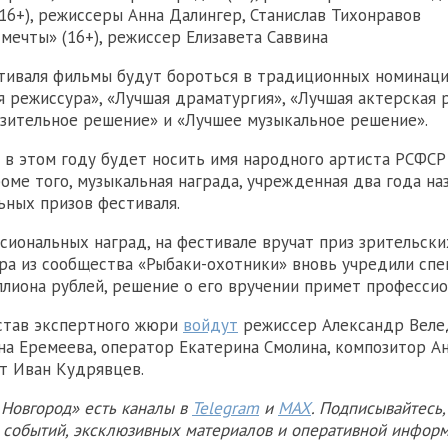
(16+), режиссеры Анна Далингер, Станислав Тихонравов
мечты» (16+), режиссер Елизавета Саввина
тиваля фильмы будут бороться в традиционных номинаци
я режиссура», «Лучшая драматургия», «Лучшая актерская р
зительное решение» и «Лучшее музыкальное решение».
 в этом году будет носить имя народного артиста РСФСР
роме того, музыкальная награда, учрежденная два года на
ьных призов фестиваля.
иональных наград, на фестивале вручат приз зрительски
а из сообщества «Рыбаки-охотники» вновь учредили спе
ллиона рублей, решение о его вручении примет професси
став экспертного жюри
войдут
режиссер Александр Веле
а Еремеева, оператор Екатерина Смолина, композитор А
т Иван Кудрявцев.
Новгород» есть каналы в
Telegram
и
MAX
. Подписывайтесь,
х событий, эксклюзивных материалов и оперативной информ