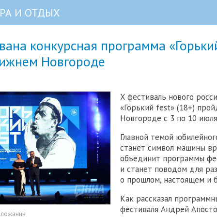
РА И ОТДЫХ
ана конкурсная программа «Горький
Нижнем Новгороде
X фестиваль нового росс
«Горький fest» (18+) про
Новгороде с 3 по 10 июля
Главной темой юбилейног
станет символ машины вр
объединит программы фе
и станет поводом для ра
о прошлом, настоящем и 
Как рассказал программ
фестиваля Андрей Апосто
оложанин