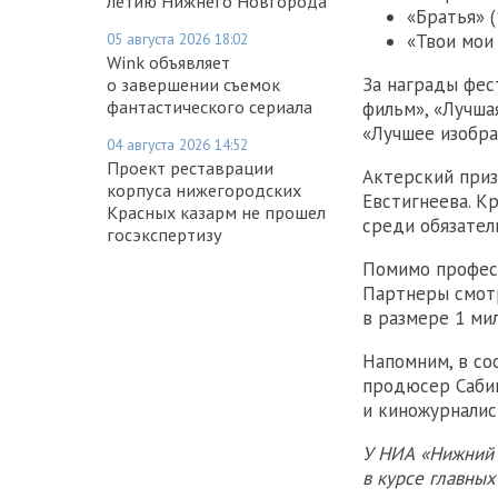
летию Нижнего Новгорода
«Братья» 
05 августа 2026 18:02
«Твои мои 
Wink объявляет
За награды фес
о завершении съемок
фантастического сериала
фильм», «Лучша
«Лучшее изобра
04 августа 2026 14:52
Проект реставрации
Актерский приз
корпуса нижегородских
Евстигнеева. К
Красных казарм не прошел
среди обязател
госэкспертизу
Помимо професс
Партнеры смотр
в размере 1 ми
Напомним, в со
продюсер Сабин
и киножурналис
У НИА «Нижний 
в курсе главны