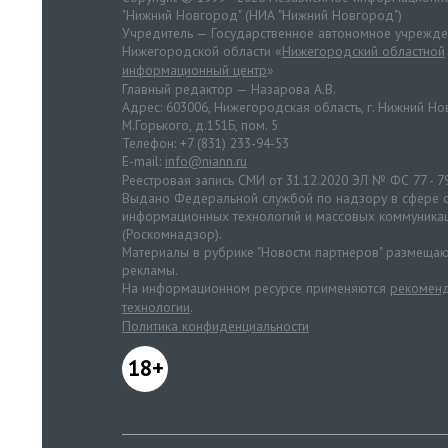
"Нижний Новгород" (НИА "Нижний Новгород")
Учредитель — Государственное автономное учрежд
Нижегородской области «
Нижегородский областной
информационный центр
»
Главный редактор — Назарова А.В.
Адрес: 603006, Нижегородская область, г. Нижний Нов
М.Горького, д.151Б, пом. 5
Телефон: +7 (831) 233-94-53
E-mail:
info@niann.ru
Реестровая запись СМИ от 31.12.2020 ЭЛ № ФС 77 - 7
Выдано Федеральной службой по надзору в сфере с
информационных технологий и массовых коммуника
(Роскомнадзор).
Материалы в рубрике "Новости партнеров" размещаю
рекламы.
На информационном ресурсе применяются
рекоменд
технологии
.
Политика конфиденциальности
18+