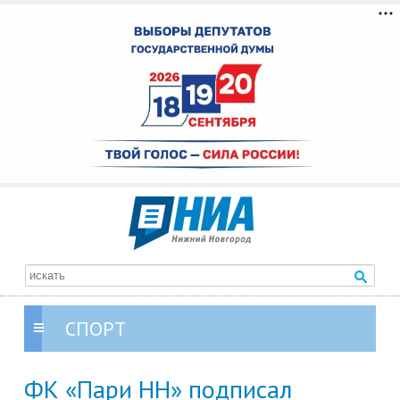
СПОРТ
ФК «Пари НН» подписал