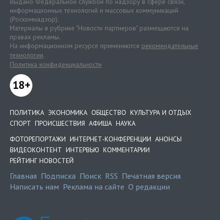
Выдано Федеральной службой по надзору в сфере связи,
информационных технологий и массовых коммуникаций
(Роскомнадзор).
Материалы в рубрике "Новости партнеров" размещаются на
правах рекламы.
На информационном ресурсе применяются
рекомендательные
технологии
.
Политика конфиденциальности
18+
ПОЛИТИКА
ЭКОНОМИКА
ОБЩЕСТВО
КУЛЬТУРА И ОТДЫХ
СПОРТ
ПРОИСШЕСТВИЯ
АФИША
НАУКА
ФОТОРЕПОРТАЖИ
ИНТЕРНЕТ-КОНФЕРЕНЦИИ
АНОНСЫ
ВИДЕОКОНТЕНТ
ИНТЕРВЬЮ
КОММЕНТАРИИ
РЕЙТИНГ НОВОСТЕЙ
Главная
Подписка
Поиск
RSS
Печатная версия
Написать нам
Реклама на сайте
О редакции