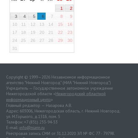
1
2
3
4
5
6
7
8
9
10
11
12
13
14
15
16
17
18
19
20
21
22
23
24
25
26
27
28
29
30
31
Copyright © 1999—2026 Независимое информационное
агентство "Нижний Новгород" (НИА "Нижний Новгород")
Учредитель — Государственное автономное учреждение
Нижегородской области «
Нижегородский областной
информационный центр
»
Главный редактор — Назарова А.В.
Адрес: 603006, Нижегородская область, г. Нижний Новгород.
ул. М.Горького, д.151Б, пом. 5
Телефон: +7 (831) 233-94-53
E-mail:
info@niann.ru
Реестровая запись СМИ от 31.12.2020 ЭЛ № ФС 77 - 79798.