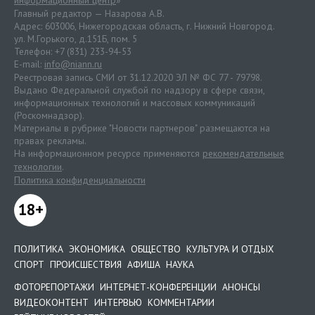
информационный центр
»
Главный редактор — Назарова А.В.
Адрес: 603006, Нижегородская область, г. Нижний Новгород.
ул. М.Горького, д.151Б, пом. 5
Телефон: +7 (831) 233-94-53
E-mail:
info@niann.ru
Реестровая запись СМИ от 31.12.2020 ЭЛ № ФС 77 - 79798.
Выдано Федеральной службой по надзору в сфере связи,
информационных технологий и массовых коммуникаций
(Роскомнадзор).
Материалы в рубрике "Новости партнеров" размещаются на
правах рекламы.
На информационном ресурсе применяются
рекомендательные
технологии
.
Политика конфиденциальности
18+
ПОЛИТИКА
ЭКОНОМИКА
ОБЩЕСТВО
КУЛЬТУРА И ОТДЫХ
СПОРТ
ПРОИСШЕСТВИЯ
АФИША
НАУКА
ФОТОРЕПОРТАЖИ
ИНТЕРНЕТ-КОНФЕРЕНЦИИ
АНОНСЫ
ВИДЕОКОНТЕНТ
ИНТЕРВЬЮ
КОММЕНТАРИИ